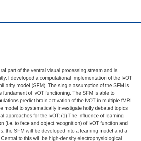
gral part of the ventral visual processing stream and is
ntly, I developed a computational implementation of the lvOT
amiliarity model (SFM). The single assumption of the SFM is
re the fundament of lvOT functioning. The SFM is able to
ations predict brain activation of the lvOT in multiple fMRI
he model to systematically investigate hotly debated topics
al approaches for the lvOT: (1) The influence of learning
on (i.e. to face and object recognition) of lvOT function and
ons, the SFM will be developed into a learning model and a
Central to this will be high-density electrophysiological