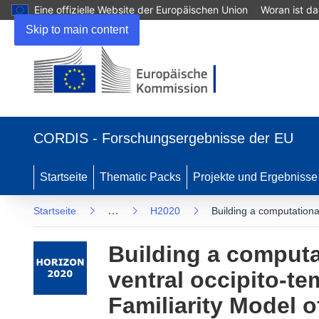
Eine offizielle Website der Europäischen Union
Woran ist d
Skip to main content
(öffnet in neuem Fenster)
CORDIS - Forschungsergebnisse der EU
Startseite
Thematic Packs
Projekte und Ergebnisse
…
Startseite
H2020
Building a computational
Building a computat
ventral occipito-t
Familiarity Model o