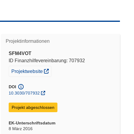
Projektinformationen
SFM4VOT
ID Finanzhilfevereinbarung: 707932
(öffnet in neuem Fenster)
Projektwebsite
DOI
10.3030/707932
Projekt abgeschlossen
EK-Unterschriftsdatum
8 März 2016