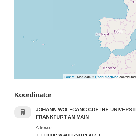
Leaflet
| Map data ©
OpenStreetMap
contributor
Koordinator
JOHANN WOLFGANG GOETHE-UNIVERSI
FRANKFURT AM MAIN
Adresse
THEODOR W ADORNO PLATZ 1