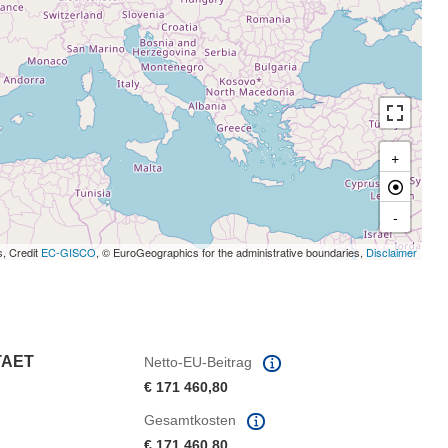
+
-
s, Credit
EC-GISCO
, © EuroGeographics for the administrative boundaries,
Disclaimer
TAET
Netto-EU-Beitrag
€ 171 460,80
Gesamtkosten
€ 171 460,80