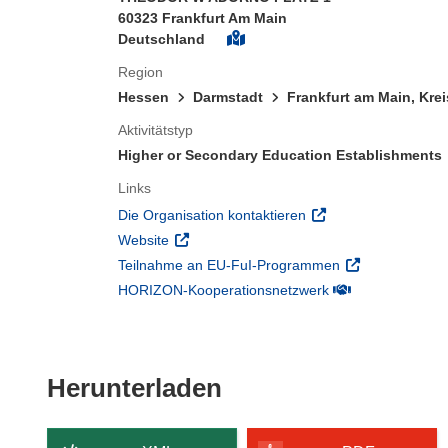
60323 Frankfurt Am Main
Deutschland
Region
Hessen
Darmstadt
Frankfurt am Main, Krei
Aktivitätstyp
Higher or Secondary Education Establishments
Links
(öffnet in neuem Fens
Die Organisation kontaktieren
(öffnet in neuem Fenster)
Website
(öffnet in neuem
Teilnahme an EU-FuI-Programmen
(öffnet in neuem 
HORIZON-Kooperationsnetzwerk
Den Inhalt der Seit
Herunterladen