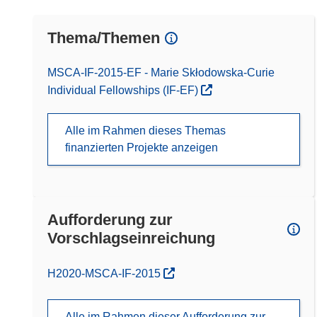
Thema/Themen
MSCA-IF-2015-EF - Marie Skłodowska-Curie
Individual Fellowships (IF-EF)
Alle im Rahmen dieses Themas
finanzierten Projekte anzeigen
Aufforderung zur
Vorschlagseinreichung
(öffnet in neuem Fenster)
H2020-MSCA-IF-2015
Alle im Rahmen dieser Aufforderung zur