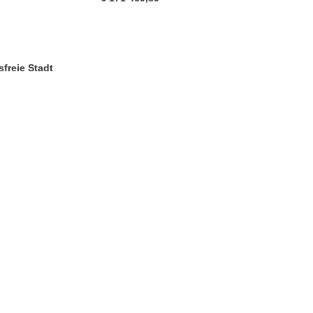
sfreie Stadt
ter)
 Fenster)
Fenster)
e herunterladen