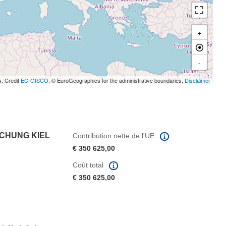
+
-
s, Credit
EC-GISCO
, © EuroGeographics for the administrative boundaries,
Disclaimer
CHUNG KIEL
Contribution nette de l'UE
€ 350 625,00
Coût total
€ 350 625,00