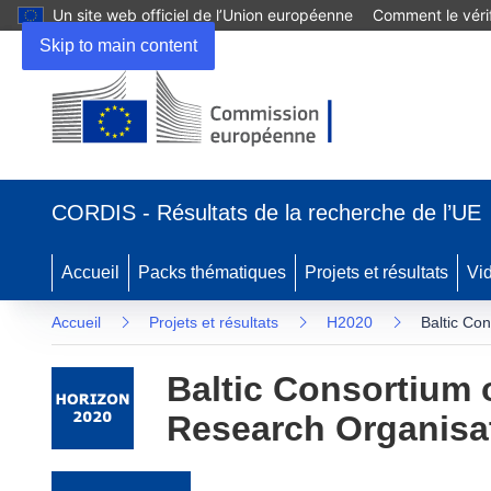
Un site web officiel de l’Union européenne
Comment le vérif
Skip to main content
(s’ouvre dans une nouvelle fenêtre)
CORDIS - Résultats de la recherche de l’UE
Accueil
Packs thématiques
Projets et résultats
Vi
Accueil
Projets et résultats
H2020
Baltic Co
Baltic Consortium 
Research Organisa