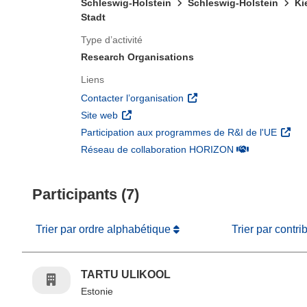
Schleswig-Holstein
Schleswig-Holstein
Ki
Stadt
Type d’activité
Research Organisations
Liens
(s’ouvre dans une nouvelle 
Contacter l’organisation
(s’ouvre dans une nouvelle fenêtre)
Site web
(s’ouv
Participation aux programmes de R&I de l'UE
(s’ouvre dans un
Réseau de collaboration HORIZON
Participants (7)
Trier par ordre alphabétique
Trier par contri
TARTU ULIKOOL
Estonie