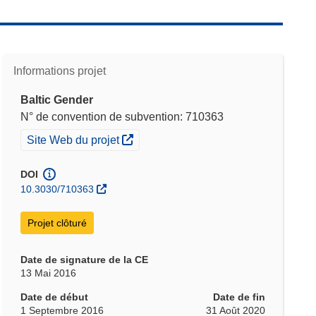
Informations projet
Baltic Gender
N° de convention de subvention: 710363
(s’ouvre dans une nouvelle fenêtre)
Site Web du projet
DOI
10.3030/710363
Projet clôturé
Date de signature de la CE
13 Mai 2016
Date de début
Date de fin
1 Septembre 2016
31 Août 2020