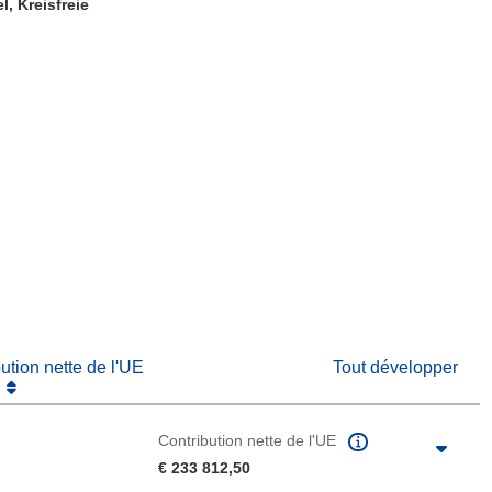
el, Kreisfreie
fenêtre)
re dans une nouvelle fenêtre)
e nouvelle fenêtre)
bution nette de l'UE
Tout développer
Contribution nette de l'UE
€ 233 812,50