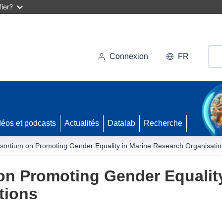
ier?
Rec
Connexion
FR
déos et podcasts
Actualités
Datalab
Recherche
nsortium on Promoting Gender Equality in Marine Research Organisati
on Promoting Gender Equality
tions