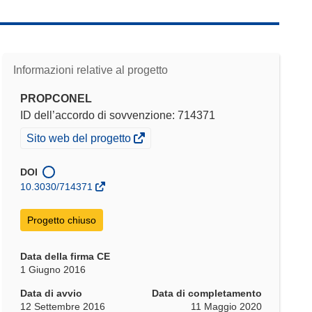
Informazioni relative al progetto
PROPCONEL
ID dell’accordo di sovvenzione: 714371
(si
Sito web del progetto
apre
in
DOI
una
10.3030/714371
nuova
finestra)
Progetto chiuso
Data della firma CE
1 Giugno 2016
Data di avvio
Data di completamento
12 Settembre 2016
11 Maggio 2020