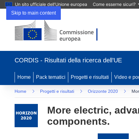
Un sito ufficiale dell’Unione europea
Come esserne sicuri?
Skip to main content
(si
apre
CORDIS - Risultati della ricerca dell’UE
in
una
nuova
Home
Pack tematici
Progetti e risultati
Video e po
finestra)
Home
Progetti e risultati
Orizzonte 2020
Mor
More electric, adv
components.