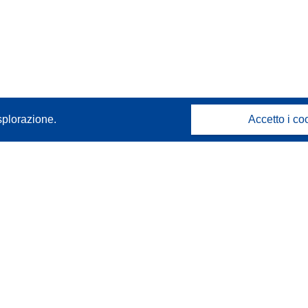
splorazione.
Accetto i co
Contattaci
Contatta il nostro Help Desk
FAQ: domande frequenti
(e relative risposte)
Seguici