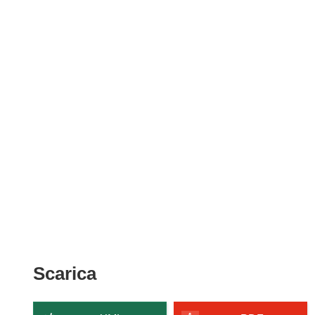
Scarica
Scarica
il