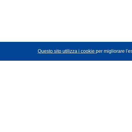
Questo sito utilizza i cookie
per migliorare l'e
CORDIS - Risultati della ricerca dell’UE
Questo sito web è gestito dall'
Ufficio delle
pubblicazioni dell'Unione europea
Accessibilità