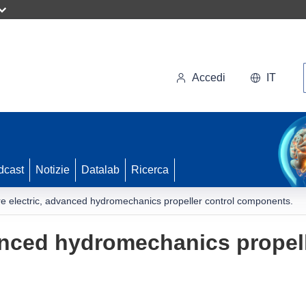
Accedi
IT
dcast
Notizie
Datalab
Ricerca
e electric, advanced hydromechanics propeller control components.
anced hydromechanics propell