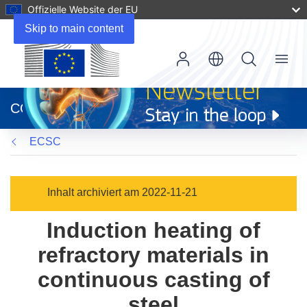
Offizielle Website der EU
Skip to main content
Menu
(öffnet
in
CORDIS
neuem
Fenster)
ECSC
Inhalt archiviert am 2022-11-21
Induction heating of
refractory materials in
continuous casting of
steel