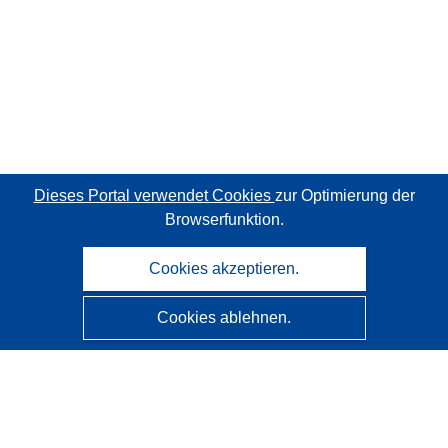
Dieses Portal verwendet Cookies
zur Optimierung der
Browserfunktion.
Cookies akzeptieren.
Cookies ablehnen.
CORDIS - Forschungsergebnisse der EU
Diese Website wird vom
Amt für Veröffentlichungen der
Europäischen Union
verwaltet.