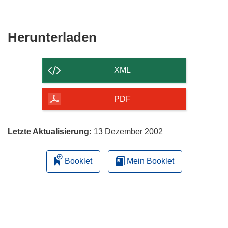
Den
Herunterladen
Inhalt
der
XML
Seite
herunterladen
PDF
Letzte Aktualisierung:
13 Dezember 2002
Booklet
Mein Booklet