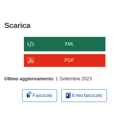
Scarica
Scarica
il
contenuto
XML
della
pagina
PDF
Ultimo aggiornamento:
1 Settembre 2023
Fascicolo
Il mio fascicolo