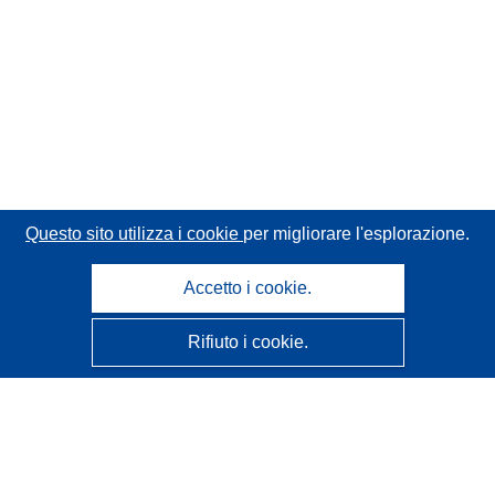
Questo sito utilizza i cookie
per migliorare l'esplorazione.
Accetto i cookie.
Rifiuto i cookie.
CORDIS - Risultati della ricerca dell’UE
Questo sito web è gestito dall'
Ufficio delle pubblicazioni
dell'Unione europea