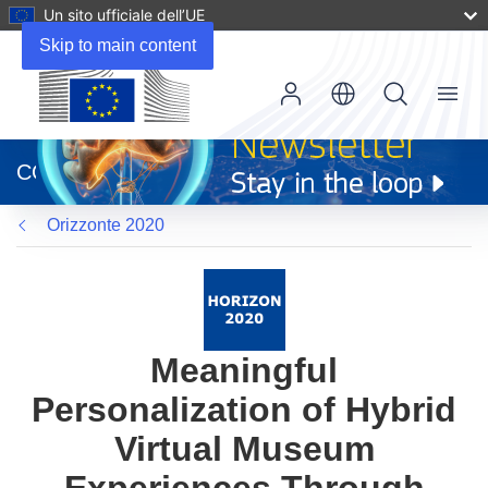
Un sito ufficiale dell’UE
Skip to main content
Menu
(si
apre
CORDIS
in
una
Orizzonte 2020
nuova
finestra)
Meaningful
Personalization of Hybrid
Virtual Museum