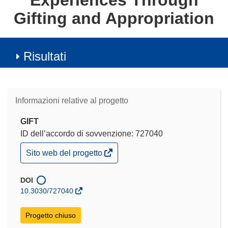
Experiences Through
Gifting and Appropriation
Risultati
Informazioni relative al progetto
GIFT
ID dell’accordo di sovvenzione: 727040
(si
Sito web del progetto
apre
in
una
DOI
nuova
10.3030/727040
finestra)
Progetto chiuso