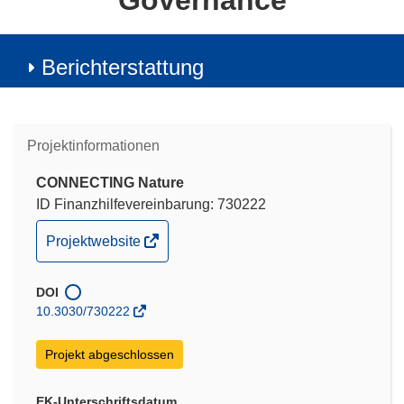
Governance
Berichterstattung
Projektinformationen
CONNECTING Nature
ID Finanzhilfevereinbarung: 730222
(öffnet
Projektwebsite
in
neuem
DOI
Fenster)
10.3030/730222
Projekt abgeschlossen
EK-Unterschriftsdatum