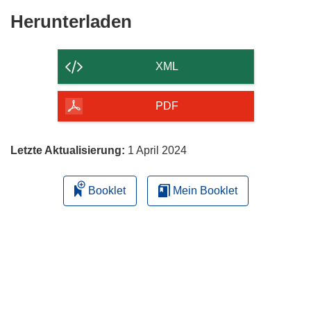
Den
Herunterladen
Inhalt
der
XML
Seite
herunterladen
PDF
Letzte Aktualisierung:
1 April 2024
Booklet
Mein Booklet