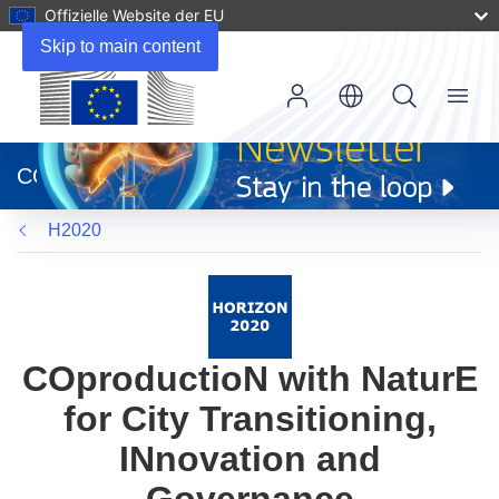
Offizielle Website der EU
Skip to main content
Menu
(öffnet
in
CORDIS
neuem
Fenster)
H2020
COproductioN with NaturE
for City Transitioning,
INnovation and