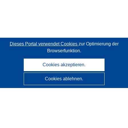
Dieses Portal verwendet Cookies
zur Optimierung der
Browserfunktion.
Cookies akzeptieren.
Cookies ablehnen.
CORDIS - Forschungsergebnisse der EU
Diese Website wird vom
Amt für Veröffentlichungen der
Europäischen Union
verwaltet.
Barrierefreiheit