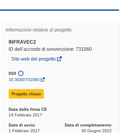
Informazioni relative al progetto
INFRAVEC2
ID dell’accordo di sovvenzione: 731060
(si
Sito web del progetto
apre
in
DOI
una
10.3030/731060
nuova
finestra)
Progetto chiuso
Data della firma CE
14 Febbraio 2017
Data di avvio
Data di completamento
1 Febbraio 2017
30 Giugno 2022