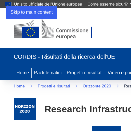
Un sito ufficiale dell’Unione europea
Come esserne sicuri?
Skip to main content
(si
apre
CORDIS - Risultati della ricerca dell’UE
in
una
nuova
Home
Pack tematici
Progetti e risultati
Video e po
finestra)
Home
Progetti e risultati
Orizzonte 2020
Res
Research Infrastruc