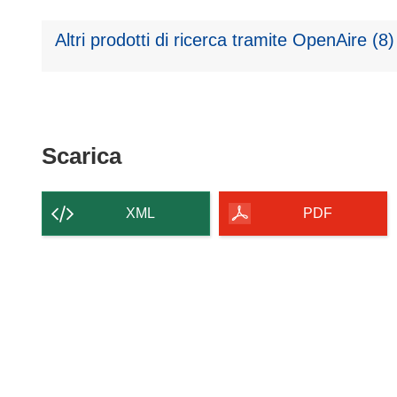
Altri prodotti di ricerca tramite OpenAire (8)
Scarica
Scarica
il
contenuto
XML
PDF
della
pagina