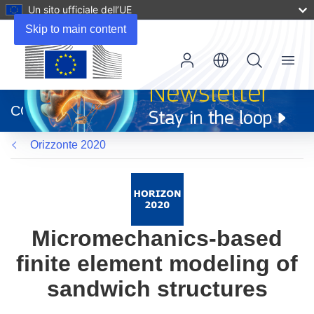
Un sito ufficiale dell’UE
Skip to main content
Menu
(si
apre
CORDIS
in
una
Orizzonte 2020
nuova
finestra)
Micromechanics-based
finite element modeling of
sandwich structures