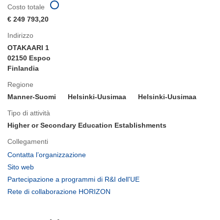
Costo totale
€ 249 793,20
Indirizzo
OTAKAARI 1
02150 Espoo
Finlandia
Regione
Manner-Suomi
Helsinki-Uusimaa
Helsinki-Uusimaa
Tipo di attività
Higher or Secondary Education Establishments
Collegamenti
(si
Contatta l’organizzazione
apre
(si
Sito web
in
apre
(si
Partecipazione a programmi di R&I dell'UE
una
in
apre
(si
Rete di collaborazione HORIZON
nuova
una
in
apre
finestra)
nuova
una
in
finestra)
nuova