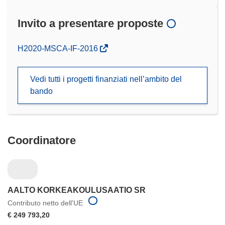
Invito a presentare proposte
(si
H2020-MSCA-IF-2016
apre
in
Vedi tutti i progetti finanziati nell’ambito del
una
bando
nuova
finestra)
Coordinatore
AALTO KORKEAKOULUSAATIO SR
Contributo netto dell'UE
€ 249 793,20