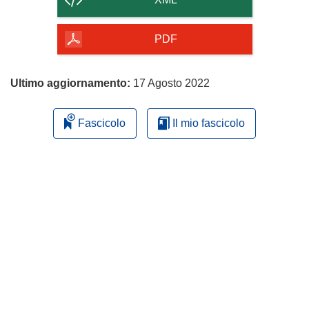
della
pagina
PDF
Ultimo aggiornamento:
17 Agosto 2022
Fascicolo
Il mio fascicolo