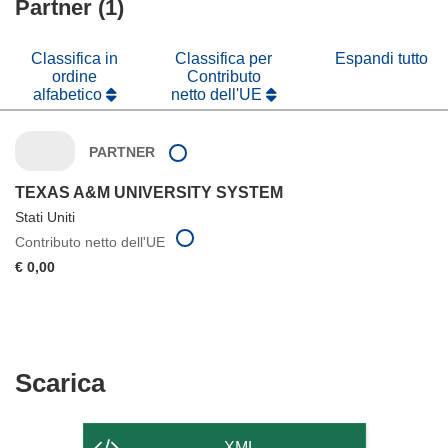
Partner (1)
una
finestra)
nuova
finestra)
Classifica in
Classifica per
Espandi tutto
ordine
Contributo
alfabetico
netto dell'UE
PARTNER
TEXAS A&M UNIVERSITY SYSTEM
Stati Uniti
Contributo netto dell'UE
€ 0,00
Scarica
Scarica
il
contenuto
XML