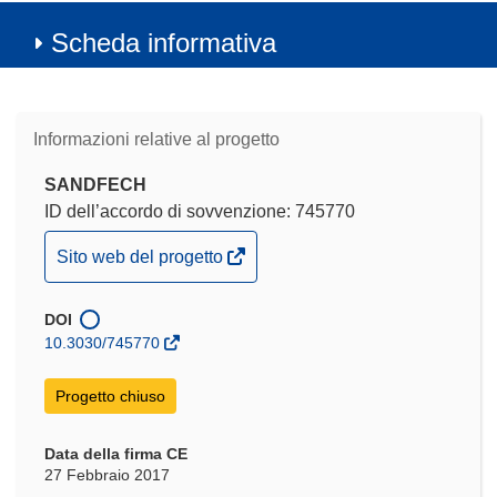
Scheda informativa
Informazioni relative al progetto
SANDFECH
ID dell’accordo di sovvenzione: 745770
(si
Sito web del progetto
apre
in
DOI
una
10.3030/745770
nuova
finestra)
Progetto chiuso
Data della firma CE
27 Febbraio 2017