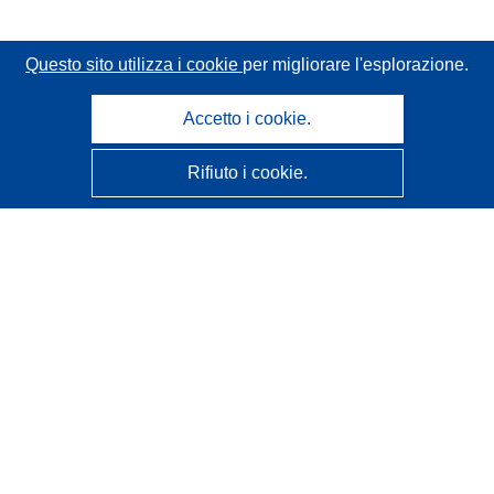
Questo sito utilizza i cookie
per migliorare l'esplorazione.
Accetto i cookie.
Rifiuto i cookie.
CORDIS - Risultati della ricerca dell’UE
Questo sito web è gestito dall'
Ufficio delle pubblicazioni
dell'Unione europea
Accessibilità
Classificazione semi-automatica dei progetti - Informativa
sulla spiegabilità
Contattaci