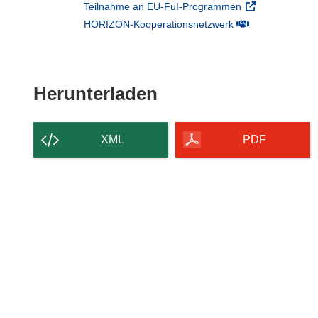
(öffnet in neuem
Teilnahme an EU-FuI-Programmen
(öffnet in neuem 
HORIZON-Kooperationsnetzwerk
Den Inhalt der Seit
Herunterladen
XML
PDF