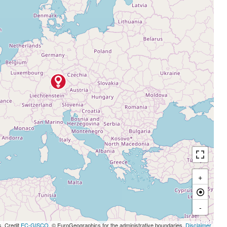
+
-
s, Credit
EC-GISCO
, © EuroGeographics for the administrative boundaries,
Disclaimer