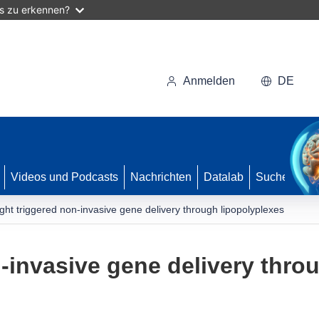
as zu erkennen?
Anmelden
DE
Videos und Podcasts
Nachrichten
Datalab
Suche
ight triggered non-invasive gene delivery through lipopolyplexes
n-invasive gene delivery thro