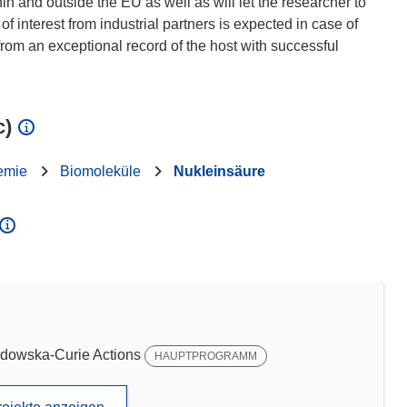
hin and outside the EU as well as will let the researcher to
 interest from industrial partners is expected in case of
 from an exceptional record of the host with successful
c)
emie
Biomoleküle
Nukleinsäure
dowska-Curie Actions
HAUPTPROGRAMM