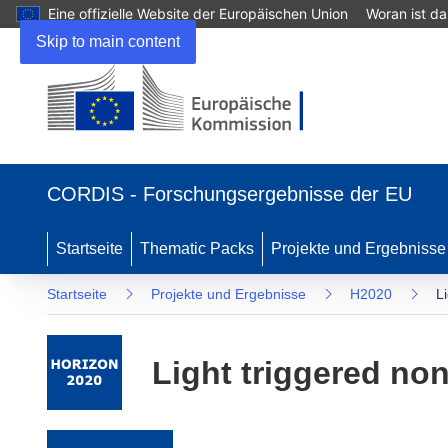
Eine offizielle Website der Europäischen Union
Woran ist d
Skip to main content
(öffnet in neuem Fenster)
CORDIS - Forschungsergebnisse der EU
Startseite
Thematic Packs
Projekte und Ergebnisse
Startseite
Projekte und Ergebnisse
H2020
L
Light triggered no