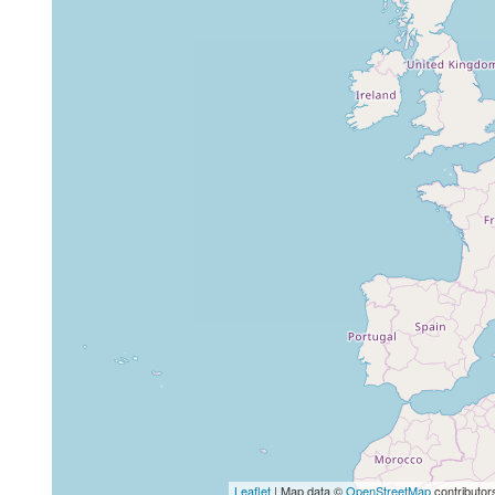
Leaflet
| Map data ©
OpenStreetMap
contributor