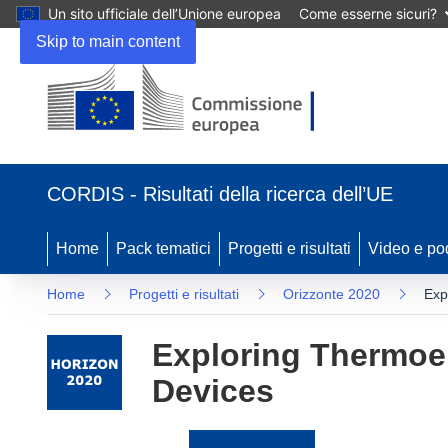
Un sito ufficiale dell’Unione europea
Come esserne sicuri?
Skip to main content
(si
apre
CORDIS - Risultati della ricerca dell’UE
in
una
nuova
Home
Pack tematici
Progetti e risultati
Video e po
finestra)
Home
Progetti e risultati
Orizzonte 2020
Exp
Exploring Thermoel
Devices