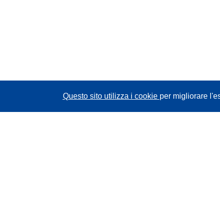
Questo sito utilizza i cookie
per migliorare l'e
CORDIS - Risultati della ricerca dell’UE
Questo sito web è gestito dall'
Ufficio delle
pubblicazioni dell'Unione europea
Accessibilità