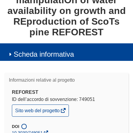
manipulatiOn of water
availability on growth and
REproduction of ScoTs
pine REFOREST
Scheda informativa
Informazioni relative al progetto
REFOREST
ID dell’accordo di sovvenzione: 749051
(si
Sito web del progetto
apre
in
una
DOI
nuova
10.3030/749051