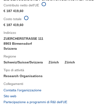
Contributo netto dell'UE
€ 187 419,60
Costo totale
€ 187 419,60
Indirizzo
ZUERCHERSTRASSE 111
8903 Birmensdorf
Svizzera
Regione
Schweiz/Suisse/Svizzera
Zürich
Zürich
Tipo di attività
Research Organisations
Collegamenti
(si
Contatta l’organizzazione
apre
(si
Sito web
in
apre
(si
Partecipazione a programmi di R&I dell'UE
una
in