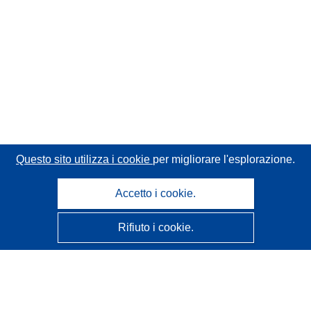
Questo sito utilizza i cookie
per migliorare l'esplorazione.
Accetto i cookie.
Rifiuto i cookie.
CORDIS - Risultati della ricerca dell’UE
Questo sito web è gestito dall'
Ufficio delle pubblicazioni
dell'Unione europea