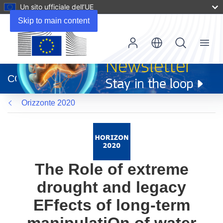
Un sito ufficiale dell’UE
Skip to main content
Menu
(si
apre
CORDIS
in
una
Orizzonte 2020
nuova
finestra)
The Role of extreme
drought and legacy
EFfects of long-term