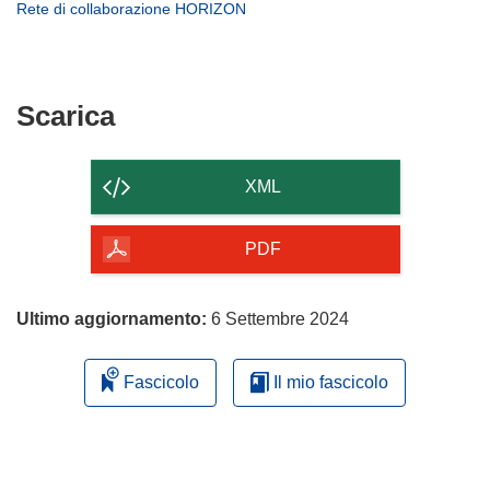
apre
(si
Rete di collaborazione HORIZON
nuova
una
in
apre
finestra)
nuova
una
in
finestra)
nuova
una
finestra)
nuova
Scarica
Scarica
finestra)
il
contenuto
XML
della
pagina
PDF
Ultimo aggiornamento:
6 Settembre 2024
Fascicolo
Il mio fascicolo