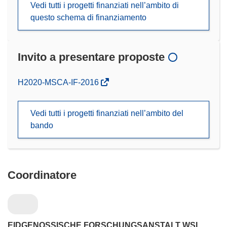
Vedi tutti i progetti finanziati nell’ambito di
questo schema di finanziamento
Invito a presentare proposte
(si
H2020-MSCA-IF-2016
apre
in
Vedi tutti i progetti finanziati nell’ambito del
una
bando
nuova
finestra)
Coordinatore
EIDGENOSSISCHE FORSCHUNGSANSTALT WSL