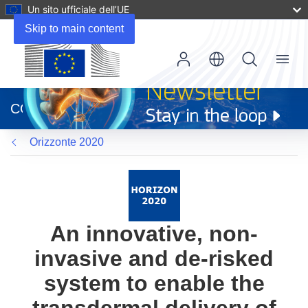
Un sito ufficiale dell’UE
Skip to main content
Menu
(si
apre
CORDIS
in
una
Orizzonte 2020
nuova
finestra)
An innovative, non-
invasive and de-risked
system to enable the