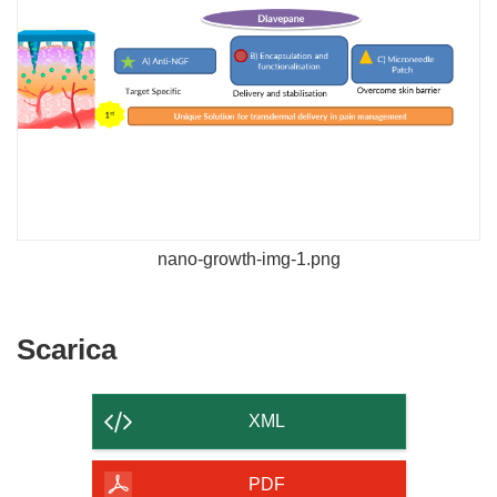
nano-growth-img-1.png
Scarica
Scarica
il
contenuto
XML
della
pagina
PDF