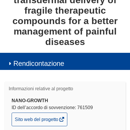
transdermal delivery of
fragile therapeutic
compounds for a better
management of painful
diseases
Rendicontazione
Informazioni relative al progetto
NANO-GROWTH
ID dell’accordo di sovvenzione: 761509
(si
Sito web del progetto
apre