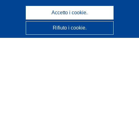
Accetto i cookie.
Rifiuto i cookie.
CORDIS - Risultati della ricerca dell’UE
Questo sito web è gestito dall'
Ufficio delle pubblicazioni
dell'Unione europea
Accessibilità
Classificazione semi-automatica dei progetti - Informativa
sulla spiegabilità
Contattaci
Contatta il nostro Help Desk