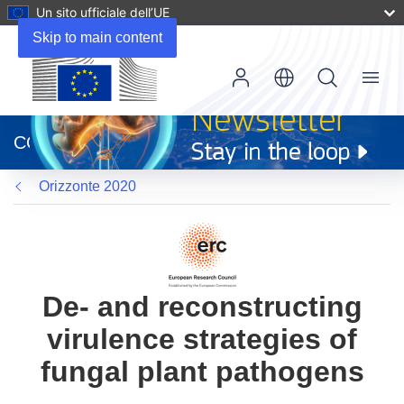
Un sito ufficiale dell’UE
Skip to main content
Menu
(si
apre
CORDIS
in
una
Orizzonte 2020
nuova
finestra)
De- and reconstructing
virulence strategies of
fungal plant pathogens