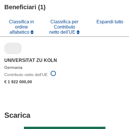
finestra)
nuova
Beneficiari (1)
una
finestra)
nuova
finestra)
Classifica in
Classifica per
Espandi tutto
ordine
Contributo
alfabetico
netto dell'UE
UNIVERSITAT ZU KOLN
Germania
Contributo netto dell'UE
€ 1 922 000,00
Scarica
Scarica
il