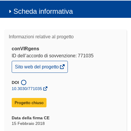
Scheda informativa
Informazioni relative al progetto
conVIRgens
ID dell’accordo di sovvenzione: 771035
(si
Sito web del progetto
apre
in
una
DOI
nuova
10.3030/771035
finestra)
Progetto chiuso
Data della firma CE
15 Febbraio 2018