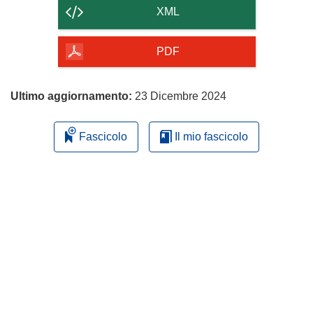
contenuto
XML
della
pagina
PDF
Ultimo aggiornamento:
23 Dicembre 2024
Fascicolo
Il mio fascicolo