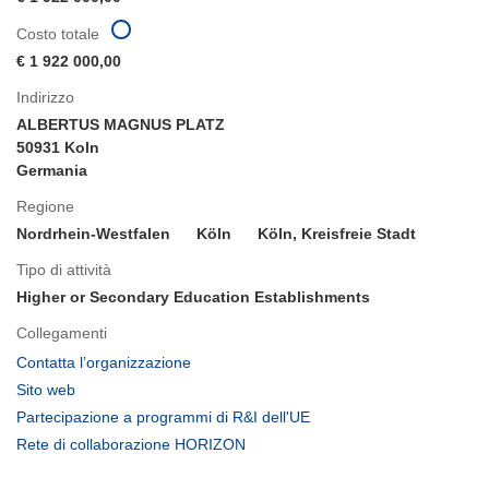
Costo totale
€ 1 922 000,00
Indirizzo
ALBERTUS MAGNUS PLATZ
50931 Koln
Germania
Regione
Nordrhein-Westfalen
Köln
Köln, Kreisfreie Stadt
Tipo di attività
Higher or Secondary Education Establishments
Collegamenti
(si
Contatta l’organizzazione
apre
(si
Sito web
in
apre
(si
Partecipazione a programmi di R&I dell'UE
una
in
apre
(si
Rete di collaborazione HORIZON
nuova
una
in
apre
finestra)
nuova
una
in