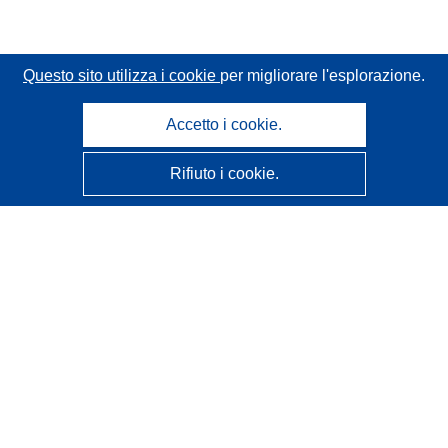
Questo sito utilizza i cookie
per migliorare l'esplorazione.
Accetto i cookie.
Rifiuto i cookie.
CORDIS - Risultati della ricerca dell’UE
Questo sito web è gestito dall'
Ufficio delle pubblicazioni
dell'Unione europea
Accessibilità
Classificazione semi-automatica dei progetti - Informativa
sulla spiegabilità