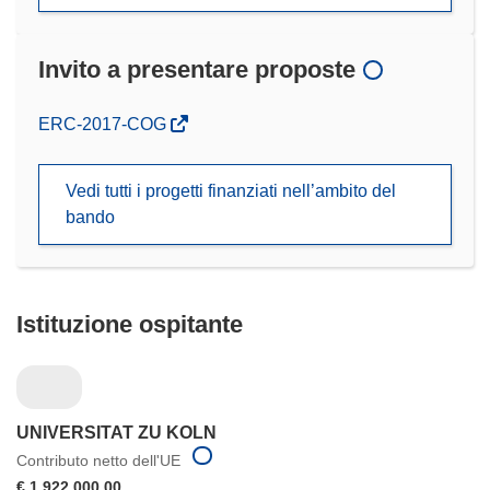
Invito a presentare proposte
(si
ERC-2017-COG
apre
in
Vedi tutti i progetti finanziati nell’ambito del
una
bando
nuova
finestra)
Istituzione ospitante
UNIVERSITAT ZU KOLN
Contributo netto dell'UE
€ 1 922 000,00