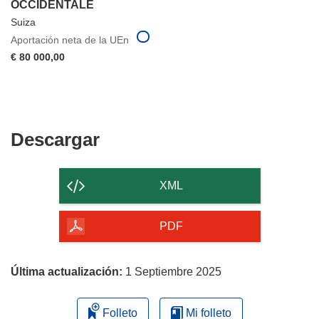
OCCIDENTALE
Suiza
Aportación neta de la UEn
€ 80 000,00
Descargar
Descargar
el
contenido
XML
de
la
PDF
página
Última actualización:
1 Septiembre 2025
Folleto
Mi folleto