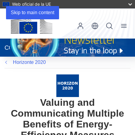
Web oficial de la UE
Skip to main content
Menu
(se
abrirá
CORDIS
en
una
Horizonte 2020
nueva
ventana)
Valuing and
Communicating Multiple
Benefits of Energy-