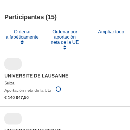
nueva
una
en
abrirá
ventana)
nueva
una
en
ventana)
nueva
Participantes (15)
una
ventana)
nueva
ventana)
Ordenar
Ordenar por
Ampliar todo
alfabéticamente
aportación
neta de la UE
UNIVERSITE DE LAUSANNE
Suiza
Aportación neta de la UEn
€ 140 047,50