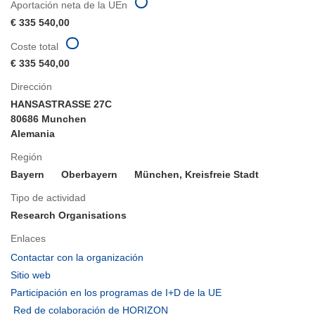
Aportación neta de la UEn
€ 335 540,00
Coste total
€ 335 540,00
Dirección
HANSASTRASSE 27C
80686 Munchen
Alemania
Región
Bayern
Oberbayern
München, Kreisfreie Stadt
Tipo de actividad
Research Organisations
Enlaces
(se
Contactar con la organización
abrirá
(se
Sitio web
en
abrirá
(se
Participación en los programas de I+D de la UE
una
en
abrirá
(se
Red de colaboración de HORIZON