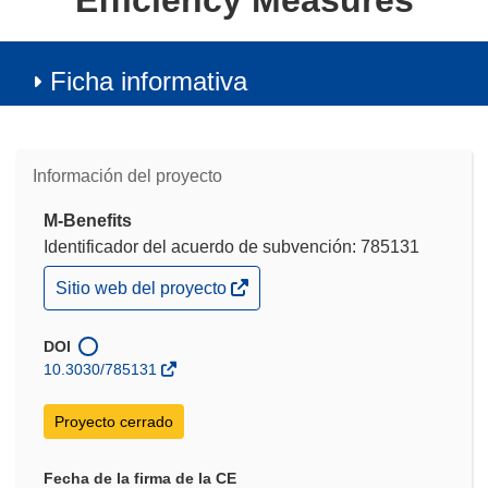
Efficiency Measures
Ficha informativa
Información del proyecto
M-Benefits
Identificador del acuerdo de subvención: 785131
(se
Sitio web del proyecto
abrirá
en
una
DOI
nueva
10.3030/785131
ventana)
Proyecto cerrado
Fecha de la firma de la CE