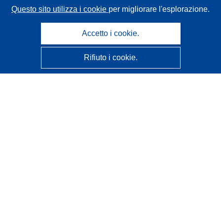
Questo sito utilizza i cookie
per migliorare l'esplorazione.
Accetto i cookie.
Rifiuto i cookie.
CORDIS - Risultati della ricerca dell’UE
Questo sito web è gestito dall'
Ufficio delle pubblicazioni
dell'Unione europea
Accessibilità
Classificazione semi-automatica dei progetti - Informativa
sulla spiegabilità
Contattaci
Contatta il nostro Help Desk