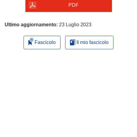
pagina
PDF
Ultimo aggiornamento:
23 Luglio 2023
Fascicolo
Il mio fascicolo