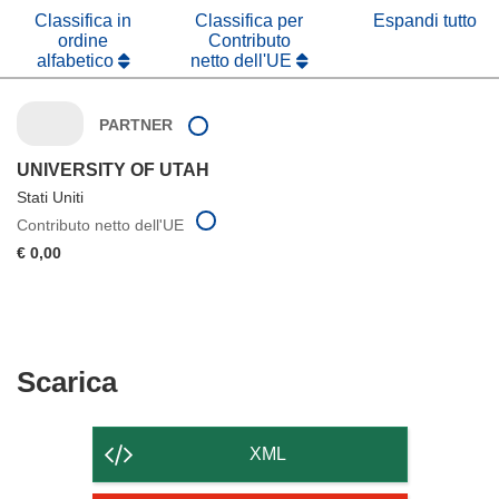
finestra)
Classifica in
Classifica per
Espandi tutto
ordine
Contributo
alfabetico
netto dell'UE
PARTNER
UNIVERSITY OF UTAH
Stati Uniti
Contributo netto dell'UE
€ 0,00
Scarica
Scarica
il
contenuto
XML
della