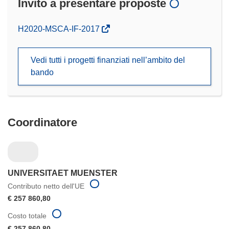
Invito a presentare proposte
(si
H2020-MSCA-IF-2017
apre
in
Vedi tutti i progetti finanziati nell’ambito del
una
bando
nuova
finestra)
Coordinatore
UNIVERSITAET MUENSTER
Contributo netto dell'UE
€ 257 860,80
Costo totale
€ 257 860,80