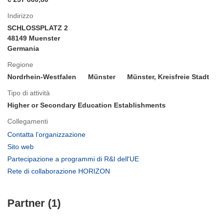
Indirizzo
SCHLOSSPLATZ 2
48149 Muenster
Germania
Regione
Nordrhein-Westfalen
Münster
Münster, Kreisfreie Stadt
Tipo di attività
Higher or Secondary Education Establishments
Collegamenti
(si
Contatta l’organizzazione
apre
(si
Sito web
in
apre
(si
Partecipazione a programmi di R&I dell'UE
una
in
apre
(si
Rete di collaborazione HORIZON
nuova
una
in
apre
finestra)
nuova
una
in
finestra)
nuova
Partner (1)
una
finestra)
nuova