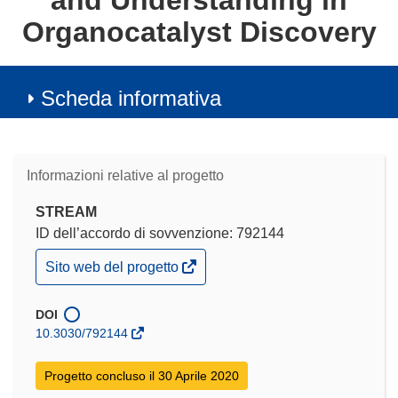
and Understanding in
Organocatalyst Discovery
Scheda informativa
Informazioni relative al progetto
STREAM
ID dell’accordo di sovvenzione: 792144
(si
Sito web del progetto
apre
in
una
DOI
nuova
10.3030/792144
finestra)
Progetto concluso il 30 Aprile 2020