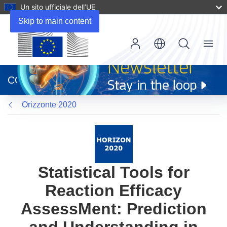
Un sito ufficiale dell’UE
Skip to main content
Menu
(si
apre
CORDIS
in
una
Orizzonte 2020
nuova
finestra)
Statistical Tools for
Reaction Efficacy
AssessMent: Prediction