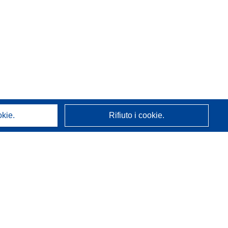
okie.
Rifiuto i cookie.
A proposito di noi
Chi siamo
Servizi CORDIS