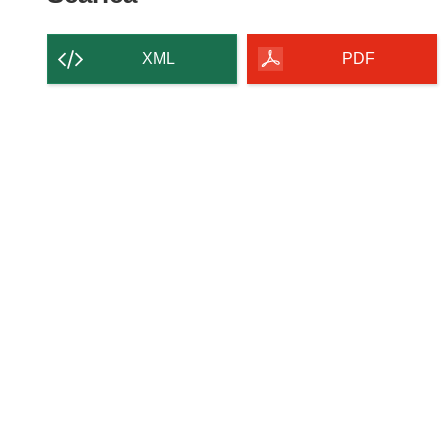
il
contenuto
XML
PDF
della
pagina