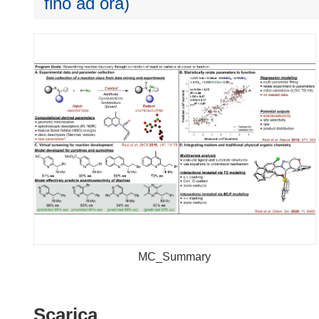
fino ad ora)
MC_Summary
Scarica
Scarica