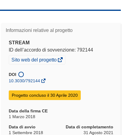
Informazioni relative al progetto
STREAM
ID dell’accordo di sovvenzione: 792144
(si
Sito web del progetto
apre
in
DOI
una
10.3030/792144
nuova
finestra)
Progetto concluso il 30 Aprile 2020
Data della firma CE
1 Marzo 2018
Data di avvio
Data di completamento
1 Settembre 2018
31 Agosto 2021