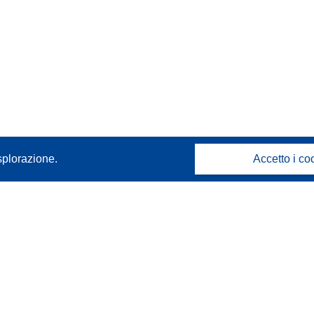
splorazione.
Accetto i co
Contattaci
Contatta il nostro Help Desk
FAQ: domande frequenti
(e relative risposte)