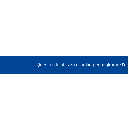
Questo sito utilizza i cookie
per migliorare l'e
CORDIS - Risultati della ricerca dell’UE
Questo sito web è gestito dall'
Ufficio delle
pubblicazioni dell'Unione europea