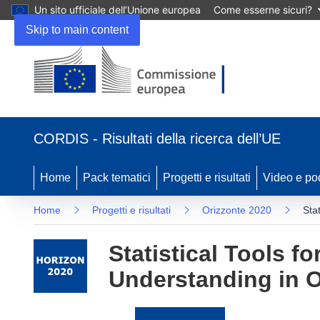
Un sito ufficiale dell’Unione europea
Come esserne sicuri?
Skip to main content
(si
apre
CORDIS - Risultati della ricerca dell’UE
in
una
nuova
Home
Pack tematici
Progetti e risultati
Video e po
finestra)
Home
Progetti e risultati
Orizzonte 2020
Sta
Statistical Tools f
Understanding in 