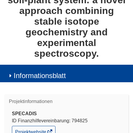
soil-plant system: a novel
approach combining
stable isotope
geochemistry and
experimental
spectroscopy.
Informationsblatt
Projektinformationen
SPECADIS
ID Finanzhilfevereinbarung: 794825
(öffnet
Projektwebsite