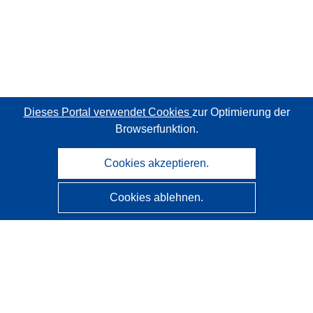
Dieses Portal verwendet Cookies
zur Optimierung der
Browserfunktion.
Cookies akzeptieren.
Cookies ablehnen.
CORDIS - Forschungsergebnisse der EU
Diese Website wird vom
Amt für Veröffentlichungen der
Europäischen Union
verwaltet.
Barrierefreiheit