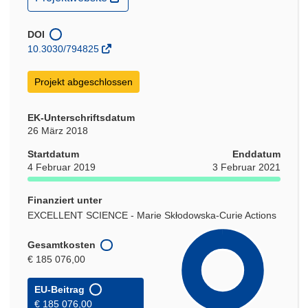
in
neuem
Fenster)
DOI
10.3030/794825
Projekt abgeschlossen
EK-Unterschriftsdatum
26 März 2018
Startdatum
Enddatum
4 Februar 2019
3 Februar 2021
Finanziert unter
EXCELLENT SCIENCE - Marie Skłodowska-Curie Actions
Gesamtkosten
€ 185 076,00
EU-Beitrag
€ 185 076,00