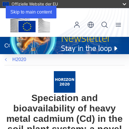
Offizielle Website der EU
Skip to main content
Menu
(öffnet
in
CORDIS
neuem
Fenster)
H2020
Speciation and
bioavailability of heavy
metal cadmium (Cd) in the