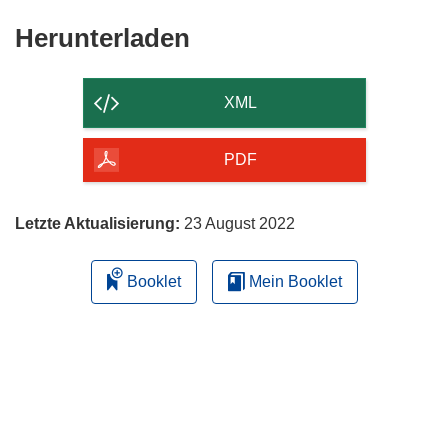
Fenster)
Den
Herunterladen
Inhalt
der
XML
Seite
herunterladen
PDF
Letzte Aktualisierung:
23 August 2022
Booklet
Mein Booklet