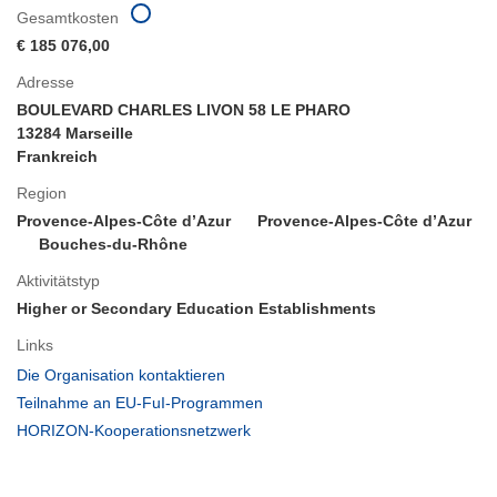
Gesamtkosten
€ 185 076,00
Adresse
BOULEVARD CHARLES LIVON 58 LE PHARO
13284 Marseille
Frankreich
Region
Provence-Alpes-Côte d’Azur
Provence-Alpes-Côte d’Azur
Bouches-du-Rhône
Aktivitätstyp
Higher or Secondary Education Establishments
Links
(öffnet
Die Organisation kontaktieren
in
(öffnet
Teilnahme an EU-FuI-Programmen
neuem
in
(öffnet
HORIZON-Kooperationsnetzwerk
Fenster)
neuem
in
Fenster)
neuem