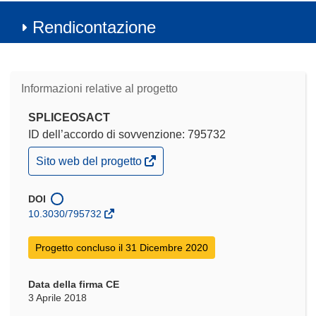
Rendicontazione
Informazioni relative al progetto
SPLICEOSACT
ID dell’accordo di sovvenzione: 795732
(si
Sito web del progetto
apre
in
una
DOI
nuova
10.3030/795732
finestra)
Progetto concluso il 31 Dicembre 2020
Data della firma CE
3 Aprile 2018