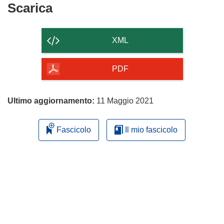
Scarica
Scarica
il
contenuto
XML
della
pagina
PDF
Ultimo aggiornamento:
11 Maggio 2021
Fascicolo
Il mio fascicolo