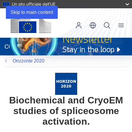
Un sito ufficiale dell’UE
Skip to main content
Menu
(si
apre
CORDIS
in
una
Orizzonte 2020
nuova
finestra)
Biochemical and CryoEM
studies of spliceosome
activation.