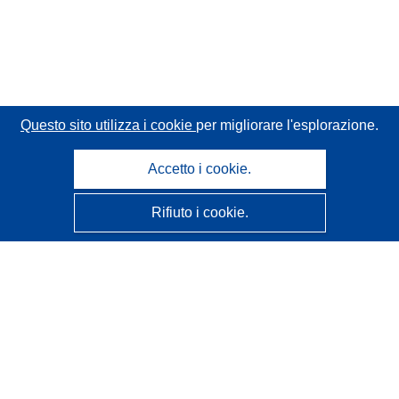
Questo sito utilizza i cookie
per migliorare l'esplorazione.
Accetto i cookie.
Rifiuto i cookie.
CORDIS - Risultati della ricerca dell’UE
Questo sito web è gestito dall'
Ufficio delle pubblicazioni
dell'Unione europea
Accessibilità
Classificazione semi-automatica dei progetti - Informativa