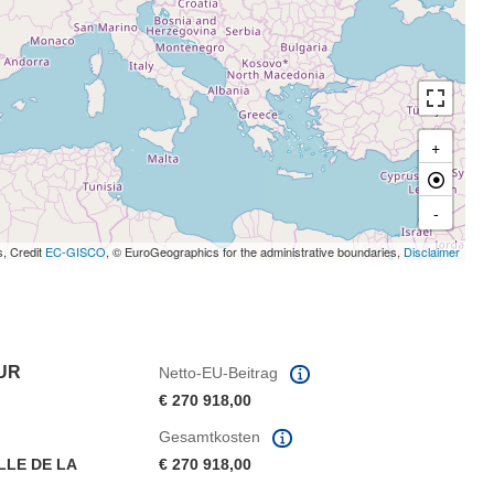
+
-
s, Credit
EC-GISCO
, © EuroGeographics for the administrative boundaries,
Disclaimer
UR
Netto-EU-Beitrag
€ 270 918,00
Gesamtkosten
LLE DE LA
€ 270 918,00