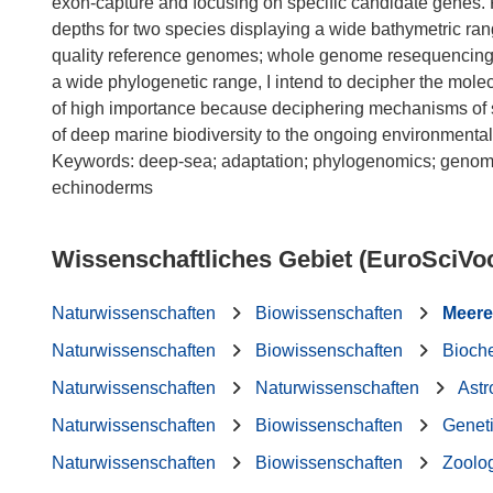
exon-capture and focusing on specific candidate genes. Fi
depths for two species displaying a wide bathymetric ra
quality reference genomes; whole genome resequencing f
a wide phylogenetic range, I intend to decipher the mol
of high importance because deciphering mechanisms of st
of deep marine biodiversity to the ongoing environmenta
Keywords: deep-sea; adaptation; phylogenomics; genome 
Wissenschaftliches Gebiet (EuroSciVo
Naturwissenschaften
Biowissenschaften
Meere
Naturwissenschaften
Biowissenschaften
Bioch
Naturwissenschaften
Naturwissenschaften
Ast
Naturwissenschaften
Biowissenschaften
Genet
Naturwissenschaften
Biowissenschaften
Zoolo