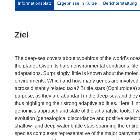
Informationsblatt
Ergebnisse in Kürze
Berichterstattung
Ziel
The deep-sea covers about two-thirds of the world’s ocean
the planet. Given its harsh environmental conditions, life
adaptations. Surprisingly, little is known about the mol
environments. Which and how many genes are involved in
across distantly related taxa? Brittle stars (Ophiuroidea) 
purpose, as they are abundant in the deep-sea and they 
thus highlighting their strong adaptive abilities. Here, I
genomics approach and state of the art analytic tools. I wi
evolution (genealogical discordance and positive select
shallow- and deep-water brittle stars spanning the entire O
species complexes representative of the major bathymetr