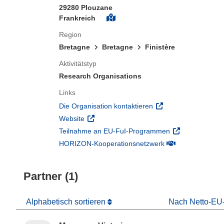
29280 Plouzane
Frankreich
Region
Bretagne
Bretagne
Finistère
Aktivitätstyp
Research Organisations
Links
(öffnet in neuem Fens
Die Organisation kontaktieren
(öffnet in neuem Fenster)
Website
(öffnet in neuem
Teilnahme an EU-FuI-Programmen
(öffnet in neuem 
HORIZON-Kooperationsnetzwerk
Partner (1)
Alphabetisch sortieren
Nach Netto-EU-