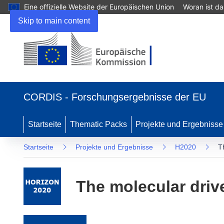
Eine offizielle Website der Europäischen Union
Woran ist d
Skip to main content
(öffnet in neuem Fenster)
CORDIS - Forschungsergebnisse der EU
Startseite
Thematic Packs
Projekte und Ergebnisse
Startseite
Projekte und Ergebnisse
H2020
T
The molecular drive