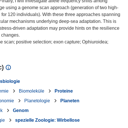
nally, I will investigate allele frequency shifts among
nge using a genome scan approach (generation of two high-
or 120 individuals). With these three approaches spanning
ecular mechanisms underlying deep-sea adaptation. This is
ress-driven adaptation may provide hints on the resilience
l changes.
scan; positive selection; exon capture; Ophiuroidea;
c)
sbiologie
emie
Biomoleküle
Proteine
ronomie
Planetologie
Planeten
ik
Genom
gie
spezielle Zoologie: Wirbellose