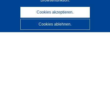
Browserfunktion.
Cookies akzeptieren.
Cookies ablehnen.
CORDIS - Forschungsergebnisse der EU
Diese Website wird vom
Amt für Veröffentlichungen der
Europäischen Union
verwaltet.
Barrierefreiheit
Halbautomatische Projektklassifizierung - Hinweis zur
Erklärbarkeit
Kontakt
Wenden Sie sich an das Help Desk