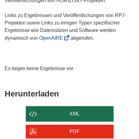
Veröffentlichungen von HORIZONT-Projekten.
Links zu Ergebnissen und Veröffentlichungen von RP7-
Projekten sowie Links zu einigen Typen spezifischer
Ergebnisse wie Datensätzen und Software werden
dynamisch von
OpenAIRE
abgerufen.
Es liegen keine Ergebnisse vor
Den
Herunterladen
Inhalt
der
XML
Seite
herunterladen
PDF