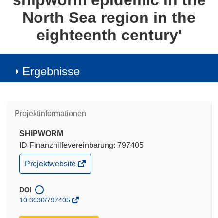
shipworm epidemic in the
North Sea region in the
eighteenth century'
Ergebnisse
Projektinformationen
SHIPWORM
ID Finanzhilfevereinbarung: 797405
(öffnet
Projektwebsite
in
neuem
Fenster)
DOI
10.3030/797405