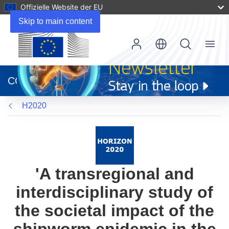
Offizielle Website der EU
Skip to main content
Menu
(öffnet
in
CORDIS
neuem
Fenster)
H2020
'A transregional and
interdisciplinary study of
the societal impact of the