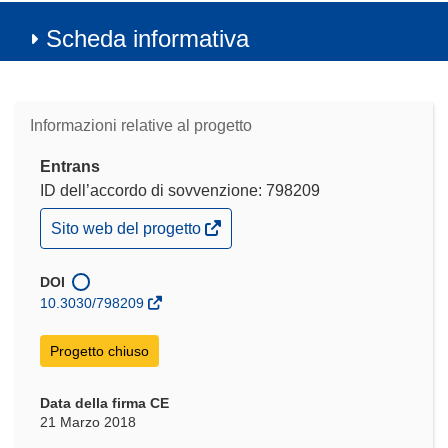
Scheda informativa
Informazioni relative al progetto
Entrans
ID dell’accordo di sovvenzione: 798209
(si
Sito web del progetto
apre
in
una
DOI
nuova
10.3030/798209
finestra)
Progetto chiuso
Data della firma CE
21 Marzo 2018