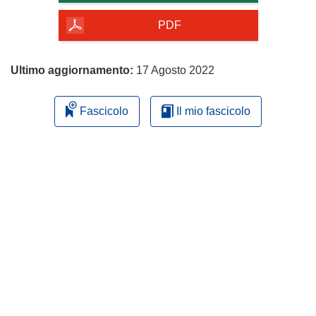
della
pagina
PDF
Ultimo aggiornamento:
17 Agosto 2022
Fascicolo
Il mio fascicolo