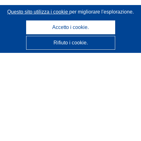
Questo sito utilizza i cookie
per migliorare l'esplorazione.
Accetto i cookie.
Rifiuto i cookie.
CORDIS - Risultati della ricerca dell’UE
Questo sito web è gestito dall'
Ufficio delle pubblicazioni
dell'Unione europea
Accessibilità
Classificazione semi-automatica dei progetti - Informativa
sulla spiegabilità
Contattaci