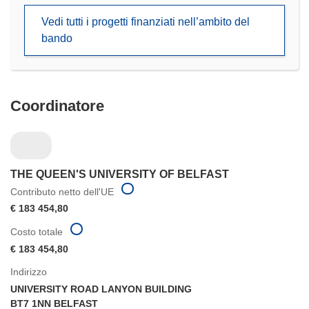
in
Vedi tutti i progetti finanziati nell’ambito del
una
bando
nuova
finestra)
Coordinatore
THE QUEEN'S UNIVERSITY OF BELFAST
Contributo netto dell'UE
€ 183 454,80
Costo totale
€ 183 454,80
Indirizzo
UNIVERSITY ROAD LANYON BUILDING
BT7 1NN BELFAST