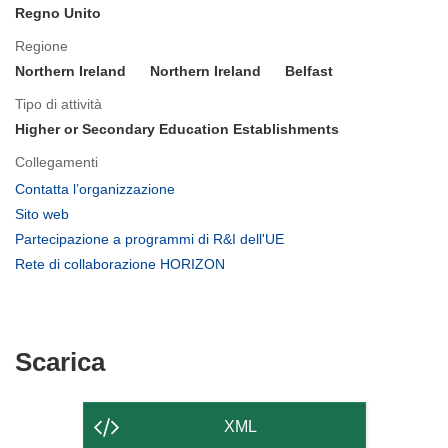
Regno Unito
Regione
Northern Ireland
Northern Ireland
Belfast
Tipo di attività
Higher or Secondary Education Establishments
Collegamenti
(si
Contatta l’organizzazione
apre
(si
Sito web
in
apre
(si
Partecipazione a programmi di R&I dell'UE
una
in
apre
(si
Rete di collaborazione HORIZON
nuova
una
in
apre
finestra)
nuova
una
in
finestra)
nuova
una
finestra)
nuova
Scarica
Scarica
finestra)
il
contenuto
XML