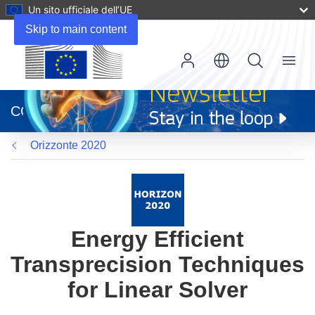
Un sito ufficiale dell’UE
Skip to main content
Menu
(si
apre
CORDIS
in
una
Orizzonte 2020
nuova
finestra)
Energy Efficient
Transprecision Techniques
for Linear Solver