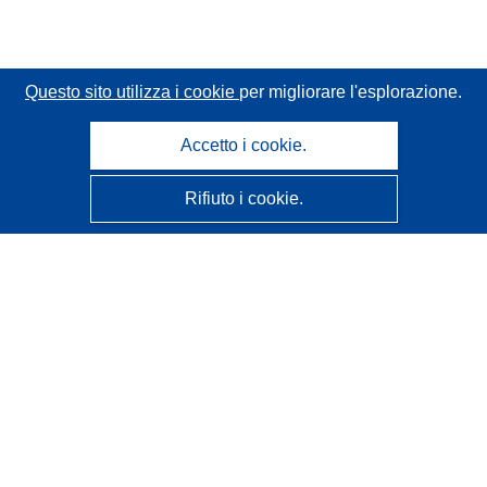
Questo sito utilizza i cookie
per migliorare l'esplorazione.
Accetto i cookie.
Rifiuto i cookie.
CORDIS - Risultati della ricerca dell’UE
Questo sito web è gestito dall'
Ufficio delle pubblicazioni
dell'Unione europea
Accessibilità
Classificazione semi-automatica dei progetti - Informativa
sulla spiegabilità