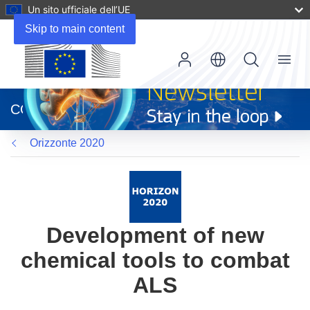
Un sito ufficiale dell’UE
Skip to main content
Menu
(si
apre
CORDIS
in
una
Orizzonte 2020
nuova
finestra)
Development of new
chemical tools to combat
ALS