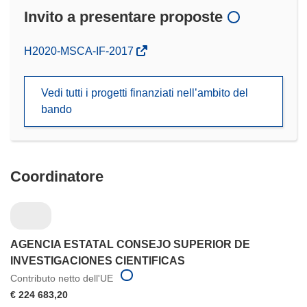
Invito a presentare proposte
(si
H2020-MSCA-IF-2017
apre
in
Vedi tutti i progetti finanziati nell’ambito del
una
bando
nuova
finestra)
Coordinatore
AGENCIA ESTATAL CONSEJO SUPERIOR DE
INVESTIGACIONES CIENTIFICAS
Contributo netto dell'UE
€ 224 683,20