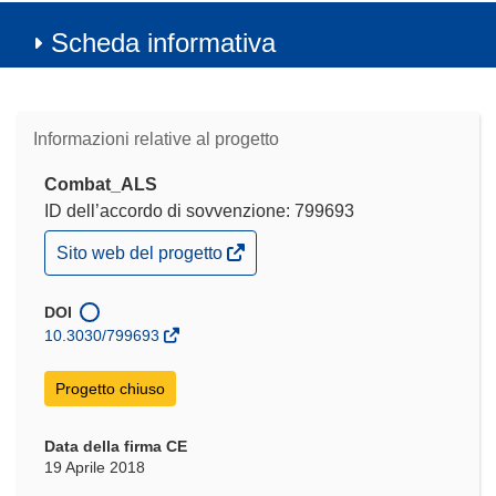
Scheda informativa
Informazioni relative al progetto
Combat_ALS
ID dell’accordo di sovvenzione: 799693
(si
Sito web del progetto
apre
in
una
DOI
nuova
10.3030/799693
finestra)
Progetto chiuso
Data della firma CE
19 Aprile 2018