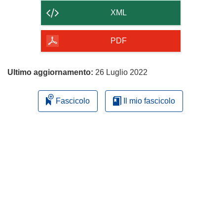
contenuto
XML
della
pagina
PDF
Ultimo aggiornamento:
26 Luglio 2022
Fascicolo
Il mio fascicolo