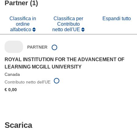
nuova
Partner (1)
una
finestra)
nuova
finestra)
Classifica in
Classifica per
Espandi tutto
ordine
Contributo
alfabetico
netto dell'UE
PARTNER
ROYAL INSTITUTION FOR THE ADVANCEMENT OF
LEARNING MCGILL UNIVERSITY
Canada
Contributo netto dell'UE
€ 0,00
Scarica
Scarica
il