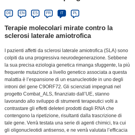
DE
EN
ES
FR
IT
PL
Terapie molecolari mirate contro la
sclerosi laterale amiotrofica
I pazienti affetti da sclerosi laterale amiotrofica (SLA) sono
colpiti da una progressiva neurodegenerazione. Sebbene
la sua precisa eziologia genetica rimanga sfuggente, la più
frequente mutazione a livello genetico associata a questa
malattia è l’espansione di un esanucleotide in uno degli
introni del gene C9ORF72. Gli scienziati impegnati nel
progetto Combat_ALS, finanziato dall’UE, stanno
lavorando allo sviluppo di strumenti terapeutici volti a
contrastare gli effetti deleteri prodotti dagli RNA che
contengono la ripetizione, risultanti dalla trascrizione di
tale gene. Verrà testata una serie di agenti chimici, tra cui
gli oligonucleotidi antisenso, e ne verrà valutata l’efficacia