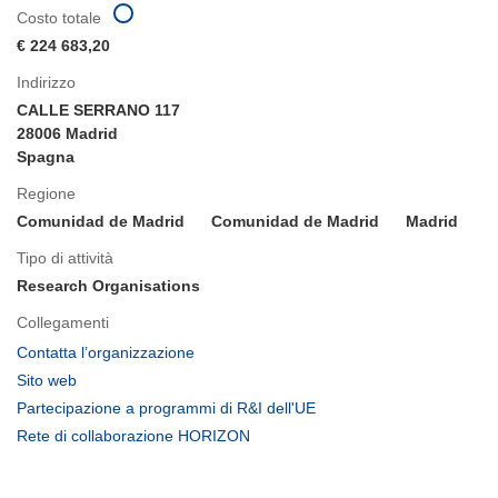
Costo totale
€ 224 683,20
Indirizzo
CALLE SERRANO 117
28006 Madrid
Spagna
Regione
Comunidad de Madrid
Comunidad de Madrid
Madrid
Tipo di attività
Research Organisations
Collegamenti
(si
Contatta l’organizzazione
apre
(si
Sito web
in
apre
(si
Partecipazione a programmi di R&I dell'UE
una
in
apre
(si
Rete di collaborazione HORIZON
nuova
una
in
apre
finestra)
nuova
una
in
finestra)