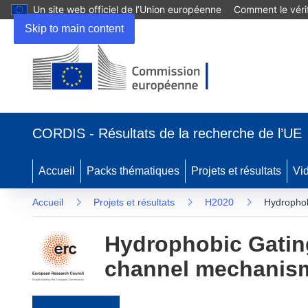
Un site web officiel de l’Union européenne
Comment le vérif
Skip to main content
(s’ouvre dans une nouvelle fenêtre)
CORDIS - Résultats de la recherche de l’UE
Accueil
Packs thématiques
Projets et résultats
Vi
Accueil
Projets et résultats
H2020
Hydrophob
Hydrophobic Gatin
channel mechanism