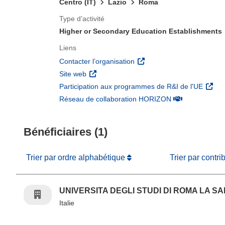
Centro (IT)
Lazio
Roma
Type d’activité
Higher or Secondary Education Establishments
Liens
(s’ouvre dans une nouvelle 
Contacter l’organisation
(s’ouvre dans une nouvelle fenêtre)
Site web
(s’ouv
Participation aux programmes de R&I de l'UE
(s’ouvre dans un
Réseau de collaboration HORIZON
Bénéficiaires (1)
Trier par ordre alphabétique
Trier par contri
UNIVERSITA DEGLI STUDI DI ROMA LA S
Italie