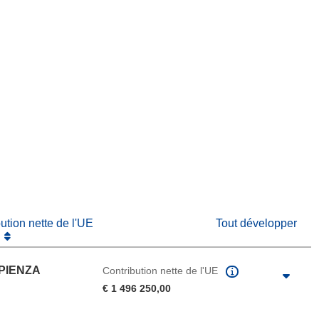
fenêtre)
re dans une nouvelle fenêtre)
e nouvelle fenêtre)
bution nette de l'UE
Tout développer
APIENZA
Contribution nette de l'UE
€ 1 496 250,00