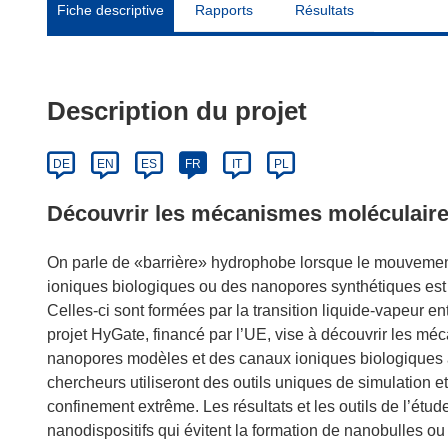
Fiche descriptive
Rapports
Résultats
Description du projet
DE
EN
ES
FR
IT
PL
Découvrir les mécanismes moléculaire
On parle de «barrière» hydrophobe lorsque le mouvement
ioniques biologiques ou des nanopores synthétiques est b
Celles-ci sont formées par la transition liquide-vapeur e
projet HyGate, financé par l’UE, vise à découvrir les 
nanopores modèles et des canaux ioniques biologiques a
chercheurs utiliseront des outils uniques de simulation e
confinement extrême. Les résultats et les outils de l’étu
nanodispositifs qui évitent la formation de nanobulles ou 