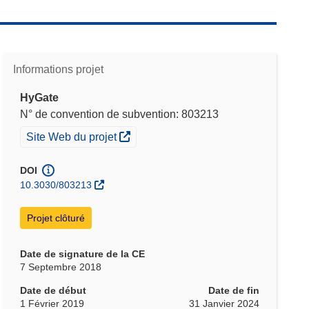
Informations projet
HyGate
N° de convention de subvention: 803213
(s’ouvre dans une nouvelle fenêtre)
Site Web du projet
DOI
10.3030/803213
Projet clôturé
Date de signature de la CE
7 Septembre 2018
Date de début
Date de fin
1 Février 2019
31 Janvier 2024