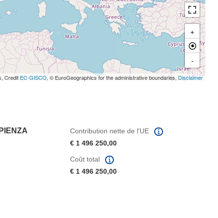
+
-
s, Credit
EC-GISCO
, © EuroGeographics for the administrative boundaries,
Disclaimer
APIENZA
Contribution nette de l'UE
€ 1 496 250,00
Coût total
€ 1 496 250,00