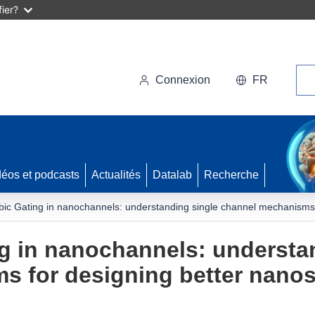
ier?
Rec
Connexion
FR
déos et podcasts
Actualités
Datalab
Recherche
ic Gating in nanochannels: understanding single channel mechanisms 
g in nanochannels: understa
s for designing better nanos