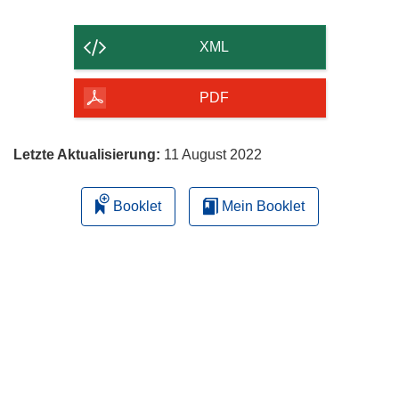
Inhalt
der
XML
Seite
herunterladen
PDF
Letzte Aktualisierung:
11 August 2022
Booklet
Mein Booklet