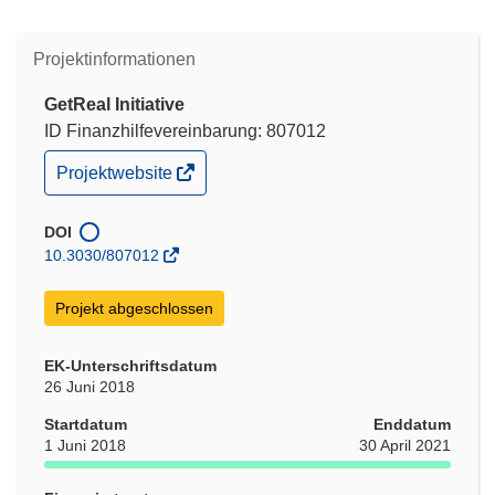
Projektinformationen
GetReal Initiative
ID Finanzhilfevereinbarung: 807012
(öffnet
Projektwebsite
in
neuem
Fenster)
DOI
10.3030/807012
Projekt abgeschlossen
EK-Unterschriftsdatum
26 Juni 2018
Startdatum
Enddatum
1 Juni 2018
30 April 2021