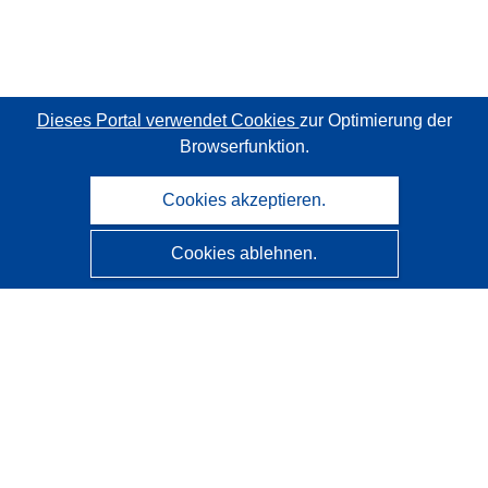
Dieses Portal verwendet Cookies
zur Optimierung der
Browserfunktion.
Cookies akzeptieren.
Cookies ablehnen.
CORDIS - Forschungsergebnisse der EU
Diese Website wird vom
Amt für Veröffentlichungen der
Europäischen Union
verwaltet.
Barrierefreiheit
Halbautomatische Projektklassifizierung - Hinweis zur