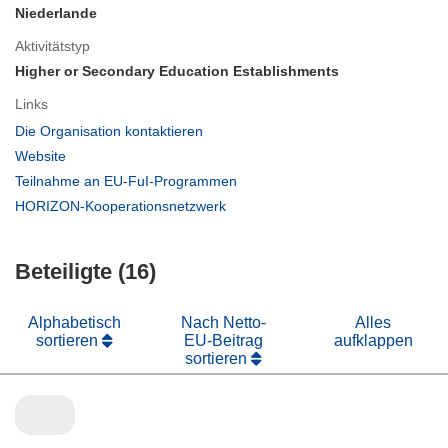
Niederlande
Aktivitätstyp
Higher or Secondary Education Establishments
Links
(öffnet
Die Organisation kontaktieren
in
(öffnet
Website
neuem
in
(öffnet
Teilnahme an EU-FuI-Programmen
Fenster)
neuem
in
(öffnet
HORIZON-Kooperationsnetzwerk
Fenster)
neuem
in
Fenster)
neuem
Beteiligte (16)
Fenster)
Alphabetisch
Nach Netto-
Alles
sortieren
EU-Beitrag
aufklappen
sortieren