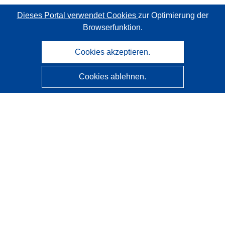
Dieses Portal verwendet Cookies
zur Optimierung der
Browserfunktion.
Cookies akzeptieren.
Cookies ablehnen.
CORDIS - Forschungsergebnisse der EU
Diese Website wird vom
Amt für Veröffentlichungen der
Europäischen Union
verwaltet.
Barrierefreiheit
Halbautomatische Projektklassifizierung - Hinweis zur
Erklärbarkeit
Kontakt