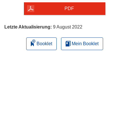
herunterladen
PDF
Letzte Aktualisierung:
9 August 2022
Booklet
Mein Booklet