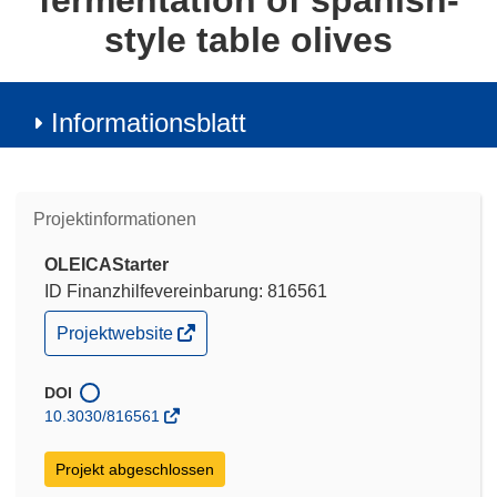
fermentation of spanish-
style table olives
Informationsblatt
Projektinformationen
OLEICAStarter
ID Finanzhilfevereinbarung: 816561
(öffnet
Projektwebsite
in
neuem
Fenster)
DOI
10.3030/816561
Projekt abgeschlossen