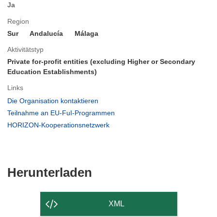
Ja
Region
Sur
Andalucía
Málaga
Aktivitätstyp
Private for-profit entities (excluding Higher or Secondary
Education Establishments)
Links
(öffnet
Die Organisation kontaktieren
in
(öffnet
Teilnahme an EU-FuI-Programmen
neuem
in
(öffnet
HORIZON-Kooperationsnetzwerk
Fenster)
neuem
in
Fenster)
neuem
Fenster)
Den
Herunterladen
Inhalt
der
XML
Seite