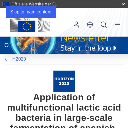
Offizielle Website der EU
Skip to main content
Menu
(öffnet
in
CORDIS
neuem
Fenster)
H2020
Application of
multifunctional lactic acid
bacteria in large-scale