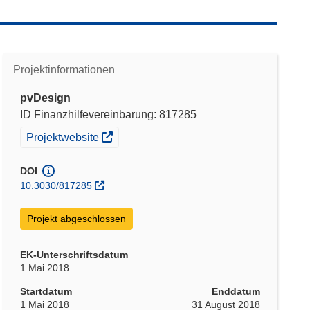
Projektinformationen
pvDesign
ID Finanzhilfevereinbarung: 817285
(öffnet in neuem Fenster)
Projektwebsite
DOI
10.3030/817285
Projekt abgeschlossen
EK-Unterschriftsdatum
1 Mai 2018
Startdatum
Enddatum
1 Mai 2018
31 August 2018