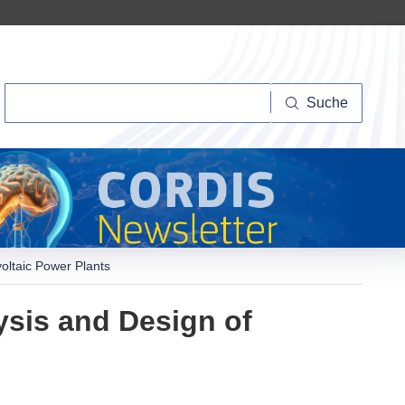
Suche
Suche
voltaic Power Plants
ysis and Design of