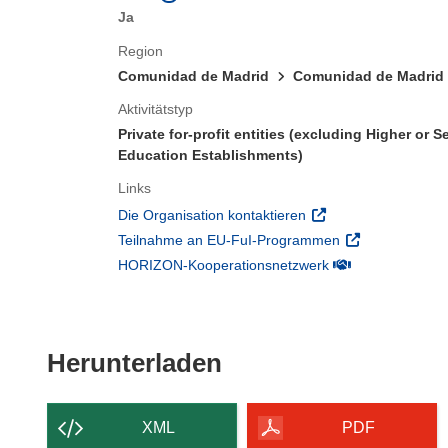
Ja
Region
Comunidad de Madrid
Comunidad de Madrid
Aktivitätstyp
Private for-profit entities (excluding Higher or 
Education Establishments)
Links
(öffnet in neuem Fens
Die Organisation kontaktieren
(öffnet in neuem
Teilnahme an EU-FuI-Programmen
(öffnet in neuem 
HORIZON-Kooperationsnetzwerk
Den Inhalt der Seit
Herunterladen
XML
PDF