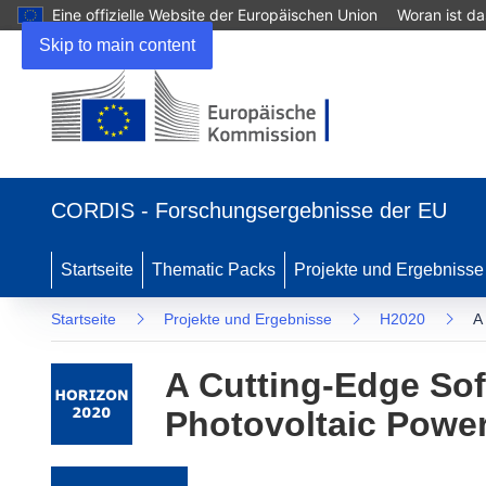
Eine offizielle Website der Europäischen Union
Woran ist d
Skip to main content
(öffnet in neuem Fenster)
CORDIS - Forschungsergebnisse der EU
Startseite
Thematic Packs
Projekte und Ergebnisse
Startseite
Projekte und Ergebnisse
H2020
A
A Cutting-Edge Soft
Photovoltaic Power