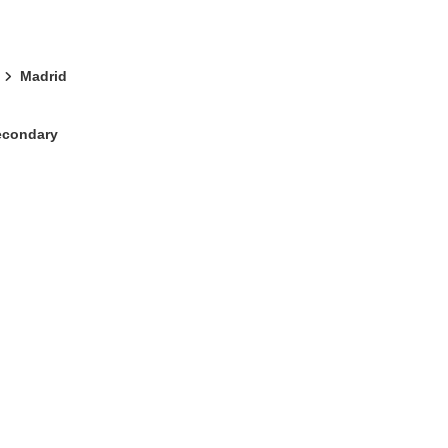
Madrid
Secondary
ter)
 Fenster)
Fenster)
e herunterladen