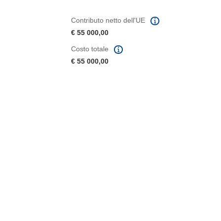
Contributo netto dell'UE
€ 55 000,00
Costo totale
€ 55 000,00
tra)
in una nuova finestra)
va finestra)