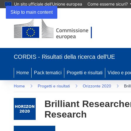
Un sito ufficiale dell’Unione europea
Come esserne sicuri?
Skip to main content
(si apre in una nuova finestra)
CORDIS - Risultati della ricerca dell’UE
Home
Pack tematici
Progetti e risultati
Video e po
Home
Progetti e risultati
Orizzonte 2020
Bri
Brilliant Research
Research