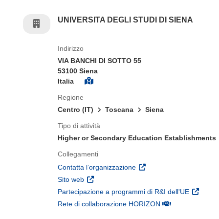
UNIVERSITA DEGLI STUDI DI SIENA
Indirizzo
VIA BANCHI DI SOTTO 55
53100 Siena
Italia
Regione
Centro (IT)
Toscana
Siena
Tipo di attività
Higher or Secondary Education Establishments
Collegamenti
(si apre in una nuova fines
Contatta l’organizzazione
(si apre in una nuova finestra)
Sito web
(si apre 
Partecipazione a programmi di R&I dell'UE
(si apre in una nuo
Rete di collaborazione HORIZON