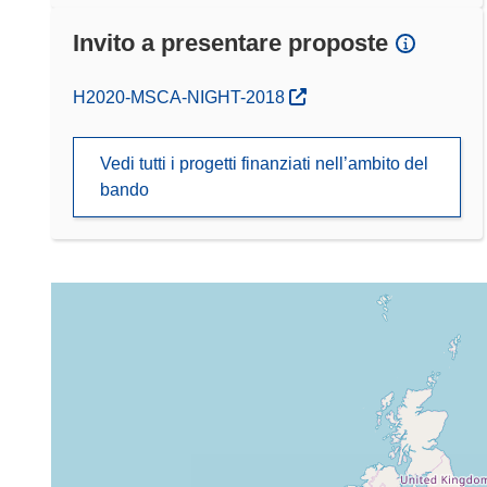
Invito a presentare proposte
(si apre in una nuova finestra)
H2020-MSCA-NIGHT-2018
Vedi tutti i progetti finanziati nell’ambito del
bando