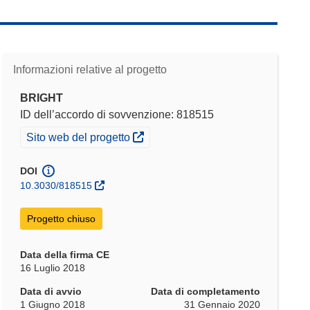
Informazioni relative al progetto
BRIGHT
ID dell’accordo di sovvenzione: 818515
(si apre in una nuova finestra)
Sito web del progetto
DOI
10.3030/818515
Progetto chiuso
Data della firma CE
16 Luglio 2018
Data di avvio
Data di completamento
1 Giugno 2018
31 Gennaio 2020