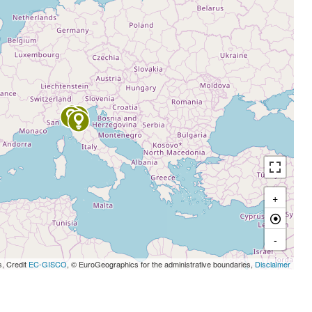
+
-
s, Credit
EC-GISCO
, © EuroGeographics for the administrative boundaries,
Disclaimer