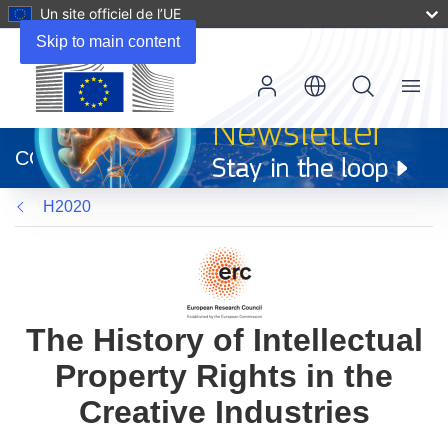
Un site officiel de l’UE
Skip to main content
Menu
(s’ouvre
dans
CORDIS
une
nouvelle
H2020
fenêtre)
The History of Intellectual
Property Rights in the
Creative Industries