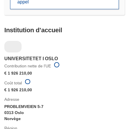
appel
fenêtre)
Institution d’accueil
UNIVERSITETET I OSLO
Contribution nette de l'UE
€ 1 926 210,00
Coût total
€ 1 926 210,00
Adresse
PROBLEMVEIEN 5-7
0313 Oslo
Norvège
Région