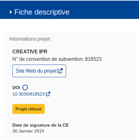
Fiche descriptive
Informations projet
CREATIVE IPR
N° de convention de subvention: 818523
(s’ouvre
Site Web du projet
dans
une
nouvelle
DOI
fenêtre)
10.3030/818523
Projet clôturé
Date de signature de la CE
30 Janvier 2019