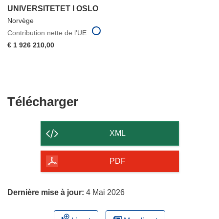
UNIVERSITETET I OSLO
Norvège
Contribution nette de l'UE
€ 1 926 210,00
Télécharger
Télécharger
le
contenu
XML
de
la
PDF
page
Dernière mise à jour:
4 Mai 2026