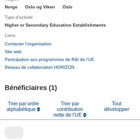
Norge
Oslo og Viken
Oslo
Type d’activité
Higher or Secondary Education Establishments
Liens
(s’ouvre
Contacter l’organisation
dans
(s’ouvre
Site web
une
dans
(s’ouvre
Participation aux programmes de R&I de l'UE
nouvelle
une
dans
(s’ouvre
Réseau de collaboration HORIZON
fenêtre)
nouvelle
une
dans
fenêtre)
nouvelle
une
fenêtre)
Bénéficiaires (1)
nouvelle
fenêtre)
Trier par ordre
Trier par
Tout
alphabétique
contribution
développer
nette de l'UE