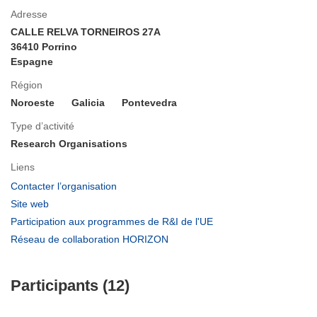
Adresse
CALLE RELVA TORNEIROS 27A
36410 Porrino
Espagne
Région
Noroeste
Galicia
Pontevedra
Type d’activité
Research Organisations
Liens
(s’ouvre
Contacter l’organisation
dans
(s’ouvre
Site web
une
dans
(s’ouvre
Participation aux programmes de R&I de l'UE
nouvelle
une
dans
(s’ouvre
Réseau de collaboration HORIZON
fenêtre)
nouvelle
une
dans
fenêtre)
nouvelle
une
fenêtre)
Participants (12)
nouvelle
fenêtre)