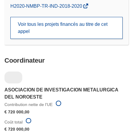
(s’ouvre
H2020-NMBP-TR-IND-2018-2020
dans
une
Voir tous les projets financés au titre de cet
nouvelle
appel
fenêtre)
Coordinateur
ASOCIACION DE INVESTIGACION METALURGICA
DEL NOROESTE
Contribution nette de l'UE
€ 720 000,00
Coût total
€ 720 000,00