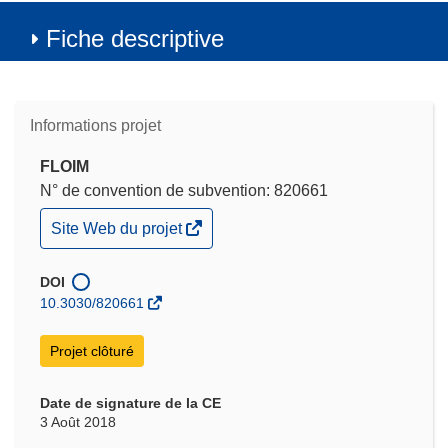
Fiche descriptive
Informations projet
FLOIM
N° de convention de subvention: 820661
(s’ouvre
Site Web du projet
dans
une
nouvelle
DOI
fenêtre)
10.3030/820661
Projet clôturé
Date de signature de la CE
3 Août 2018