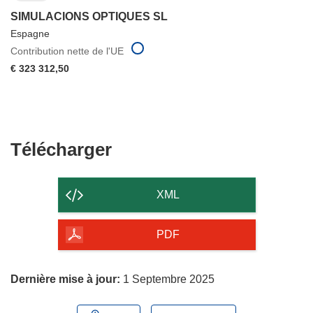
SIMULACIONS OPTIQUES SL
Espagne
Contribution nette de l'UE
€ 323 312,50
Télécharger
Télécharger
le
contenu
XML
de
la
PDF
page
Dernière mise à jour:
1 Septembre 2025