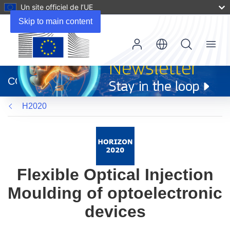
Un site officiel de l’UE
Skip to main content
Menu
(s’ouvre
dans
CORDIS
une
nouvelle
H2020
fenêtre)
Flexible Optical Injection
Moulding of optoelectronic
devices