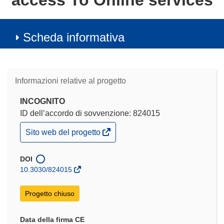
access To Online services
Scheda informativa
Informazioni relative al progetto
INCOGNITO
ID dell’accordo di sovvenzione: 824015
(si
Sito web del progetto
apre
in
una
DOI
nuova
10.3030/824015
finestra)
Progetto chiuso
Data della firma CE