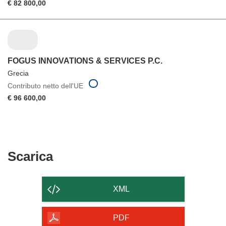
€ 82 800,00
FOGUS INNOVATIONS & SERVICES P.C.
Grecia
Contributo netto dell'UE
€ 96 600,00
Scarica
Scarica
il
contenuto
XML
della
pagina
PDF