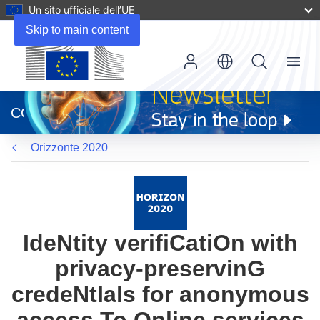
Un sito ufficiale dell’UE
Skip to main content
Menu
(si
apre
CORDIS
in
una
Orizzonte 2020
nuova
finestra)
IdeNtity verifiCatiOn with
privacy-preservinG
credeNtIals for anonymous