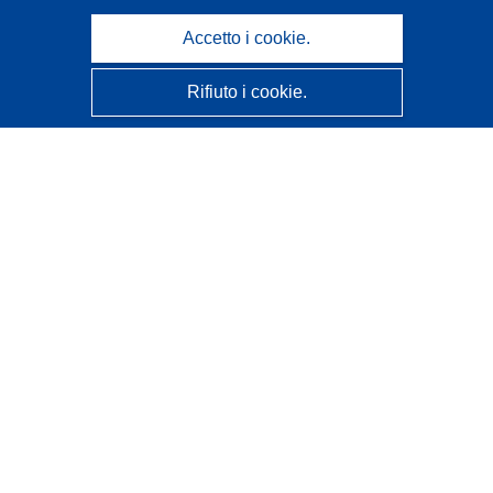
Accetto i cookie.
Rifiuto i cookie.
CORDIS - Risultati della ricerca dell’UE
Questo sito web è gestito dall'
Ufficio delle pubblicazioni
dell'Unione europea
Accessibilità
Classificazione semi-automatica dei progetti - Informativa
sulla spiegabilità
Contattaci
Contatta il nostro Help Desk