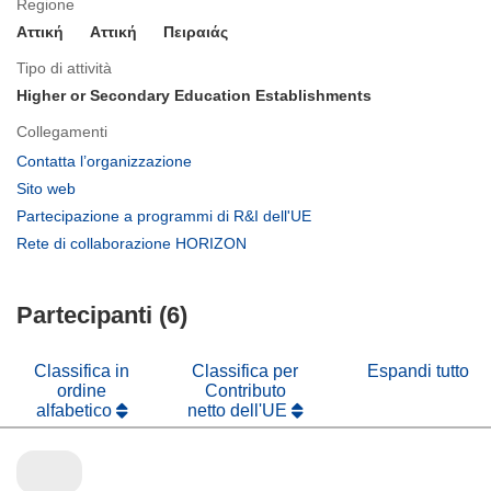
Regione
Αττική
Aττική
Πειραιάς
Tipo di attività
Higher or Secondary Education Establishments
Collegamenti
(si
Contatta l’organizzazione
apre
(si
Sito web
in
apre
(si
Partecipazione a programmi di R&I dell'UE
una
in
apre
(si
Rete di collaborazione HORIZON
nuova
una
in
apre
finestra)
nuova
una
in
finestra)
nuova
Partecipanti (6)
una
finestra)
nuova
finestra)
Classifica in
Classifica per
Espandi tutto
ordine
Contributo
alfabetico
netto dell'UE