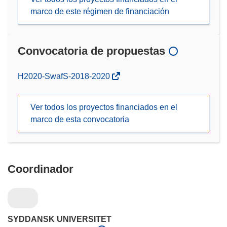
marco de este régimen de financiación
Convocatoria de propuestas
(se
H2020-SwafS-2018-2020
abrirá
en
Ver todos los proyectos financiados en el
una
marco de esta convocatoria
nueva
ventana)
Coordinador
SYDDANSK UNIVERSITET