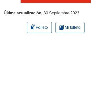
página
Última actualización:
30 Septiembre 2023
Folleto
Mi folleto