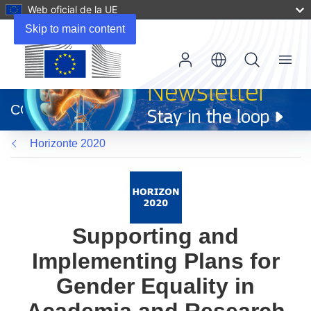
Web oficial de la UE
Skip to main content
Menu
(se
abrirá
CORDIS
en
una
Horizonte 2020
nueva
ventana)
Supporting and
Implementing Plans for
Gender Equality in