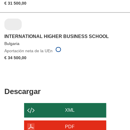
€ 31 500,00
INTERNATIONAL HIGHER BUSINESS SCHOOL
Bulgaria
Aportación neta de la UEn
€ 34 500,00
Descargar
Descargar
el
contenido
XML
de
la
PDF