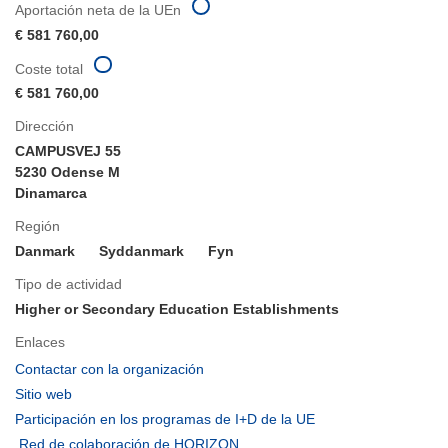
Aportación neta de la UEn
€ 581 760,00
Coste total
€ 581 760,00
Dirección
CAMPUSVEJ 55
5230 Odense M
Dinamarca
Región
Danmark
Syddanmark
Fyn
Tipo de actividad
Higher or Secondary Education Establishments
Enlaces
(se
Contactar con la organización
abrirá
(se
Sitio web
en
abrirá
(se
Participación en los programas de I+D de la UE
una
en
abrirá
(se
Red de colaboración de HORIZON