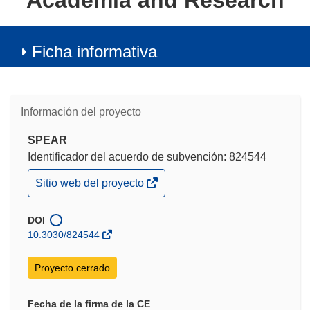
Academia and Research
Ficha informativa
Información del proyecto
SPEAR
Identificador del acuerdo de subvención: 824544
(se
Sitio web del proyecto
abrirá
en
una
DOI
nueva
10.3030/824544
ventana)
Proyecto cerrado
Fecha de la firma de la CE