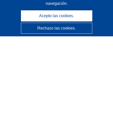
navegación.
Acepto las cookies.
Rechazo las cookies.
CORDIS - Resultados de investigaciones de la UE
La
Oficina de Publicaciones de la Unión Europea
gestiona este sitio web.
Accesibilidad
Clasificación semiautomática de proyectos - Declaración
de explicabilidad
Póngase en contacto
Contacto con Help Desk