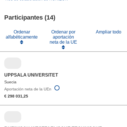
nueva
una
en
abrirá
ventana)
nueva
una
en
ventana)
nueva
Participantes (14)
una
ventana)
nueva
ventana)
Ordenar
Ordenar por
Ampliar todo
alfabéticamente
aportación
neta de la UE
UPPSALA UNIVERSITET
Suecia
Aportación neta de la UEn
€ 298 031,25