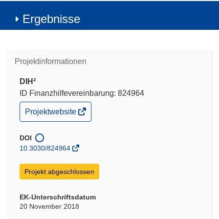
Ergebnisse
Projektinformationen
DIH²
ID Finanzhilfevereinbarung: 824964
(öffnet
Projektwebsite
in
neuem
Fenster)
DOI
10.3030/824964
Projekt abgeschlossen
EK-Unterschriftsdatum
20 November 2018