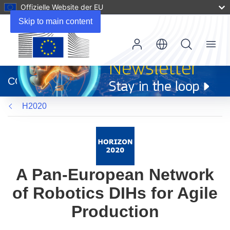
Offizielle Website der EU
Skip to main content
Menu
(öffnet
in
CORDIS
neuem
Fenster)
H2020
A Pan‐European Network
of Robotics DIHs for Agile
Production