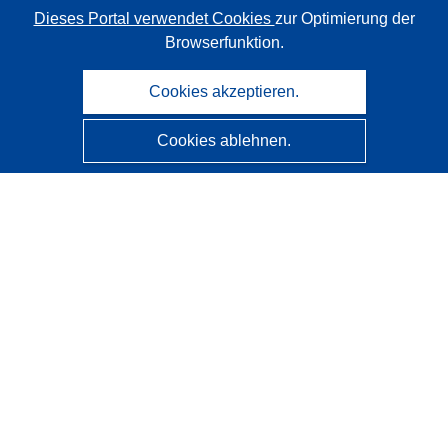
Dieses Portal verwendet Cookies
zur Optimierung der
Browserfunktion.
Cookies akzeptieren.
Cookies ablehnen.
CORDIS - Forschungsergebnisse der EU
Diese Website wird vom
Amt für Veröffentlichungen der
Europäischen Union
verwaltet.
Barrierefreiheit
Halbautomatische Projektklassifizierung - Hinweis zur
Erklärbarkeit
Kontakt