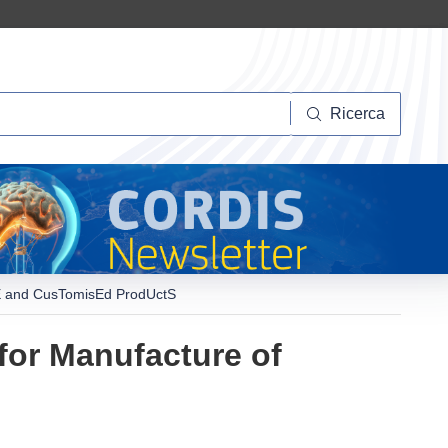
Ricerca
Ricerca
iblE and CusTomisEd ProdUctS
 for Manufacture of