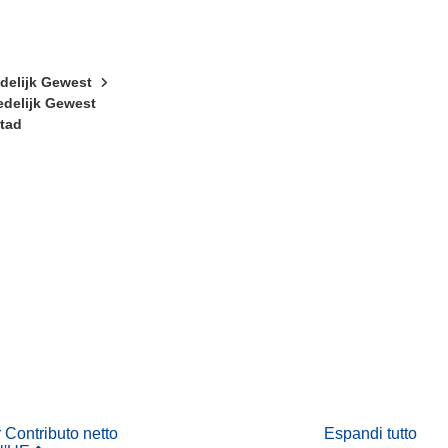
edelijk Gewest
edelijk Gewest
stad
tra)
in una nuova finestra)
va finestra)
r Contributo netto
Espandi tutto