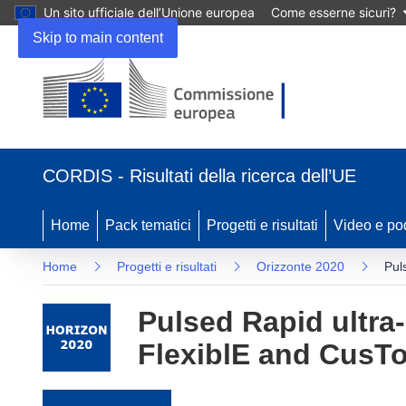
Un sito ufficiale dell’Unione europea
Come esserne sicuri?
Skip to main content
(si apre in una nuova finestra)
CORDIS - Risultati della ricerca dell’UE
Home
Pack tematici
Progetti e risultati
Video e po
Home
Progetti e risultati
Orizzonte 2020
Pul
Pulsed Rapid ultra-
FlexiblE and CusT