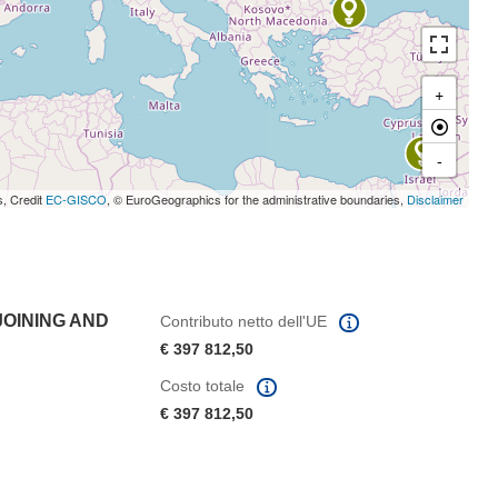
+
-
s, Credit
EC-GISCO
, © EuroGeographics for the administrative boundaries,
Disclaimer
OINING AND
Contributo netto dell'UE
€ 397 812,50
Costo totale
€ 397 812,50