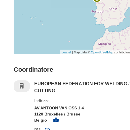
Leaflet
| Map data ©
OpenStreetMap
contributor
Coordinatore
EUROPEAN FEDERATION FOR WELDING J
CUTTING
Indirizzo
AV ANTOON VAN OSS 1 4
1120 Bruxelles / Brussel
Belgio
PMI