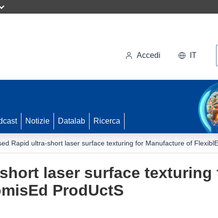
Accedi
IT
dcast
Notizie
Datalab
Ricerca
sed Rapid ultra-short laser surface texturing for Manufacture of Flex
short laser surface texturing
omisEd ProdUctS