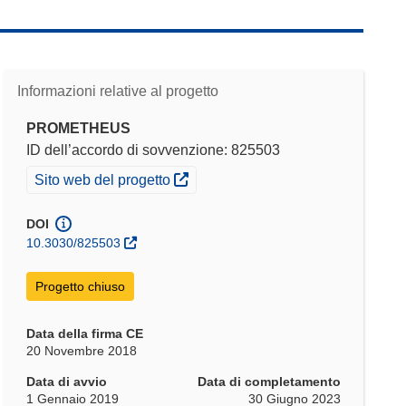
Informazioni relative al progetto
PROMETHEUS
ID dell’accordo di sovvenzione: 825503
(si apre in una nuova finestra)
Sito web del progetto
DOI
10.3030/825503
Progetto chiuso
Data della firma CE
20 Novembre 2018
Data di avvio
Data di completamento
1 Gennaio 2019
30 Giugno 2023