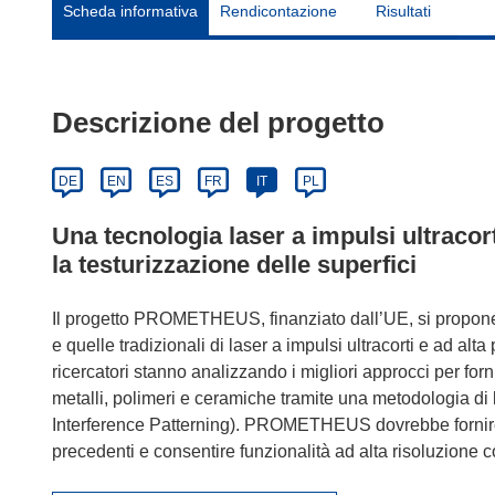
Scheda informativa
Rendicontazione
Risultati
Descrizione del progetto
DE
EN
ES
FR
IT
PL
Una tecnologia laser a impulsi ultracort
la testurizzazione delle superfici
Il progetto PROMETHEUS, finanziato dall’UE, si propone di
e quelle tradizionali di laser a impulsi ultracorti e ad alta
ricercatori stanno analizzando i migliori approcci per for
metalli, polimeri e ceramiche tramite una metodologia di
Interference Patterning). PROMETHEUS dovrebbe fornire v
precedenti e consentire funzionalità ad alta risoluzione 