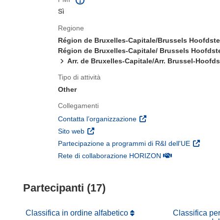
Sì
Regione
Région de Bruxelles-Capitale/Brussels Hoofdst
Région de Bruxelles-Capitale/ Brussels Hoofdst
Arr. de Bruxelles-Capitale/Arr. Brussel-Hoofd
Tipo di attività
Other
Collegamenti
(si apre in una nuova fines
Contatta l’organizzazione
(si apre in una nuova finestra)
Sito web
(si apre 
Partecipazione a programmi di R&I dell'UE
(si apre in una nuo
Rete di collaborazione HORIZON
Partecipanti (17)
Classifica in ordine alfabetico
Classifica pe