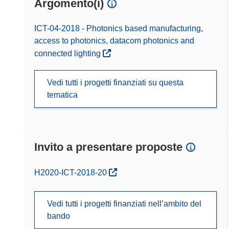
Argomento(i)
ICT-04-2018 - Photonics based manufacturing,
access to photonics, datacom photonics and
connected lighting
Vedi tutti i progetti finanziati su questa
tematica
Invito a presentare proposte
(si apre in una nuova finestra)
H2020-ICT-2018-20
Vedi tutti i progetti finanziati nell’ambito del
bando