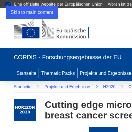
Eine offizielle Website der Europäischen Union
Woran ist d
Skip to main content
(öffnet
in
CORDIS - Forschungsergebnisse der EU
neuem
Fenster)
Startseite
Thematic Packs
Projekte und Ergebnisse
Startseite
Projekte und Ergebnisse
H2020
C
Cutting edge micro
breast cancer scre