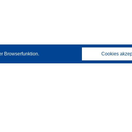
er Browserfunktion.
Cookies akzep
Kontakt
Wenden Sie sich an das Help Desk
Häufig gestellte Fragen
(mit Antworten)
Folgen Sie uns