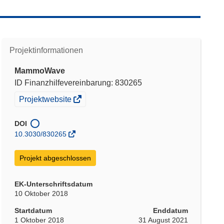
Projektinformationen
MammoWave
ID Finanzhilfevereinbarung: 830265
(öffnet
Projektwebsite
in
neuem
DOI
Fenster)
10.3030/830265
Projekt abgeschlossen
EK-Unterschriftsdatum
10 Oktober 2018
Startdatum
Enddatum
1 Oktober 2018
31 August 2021