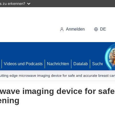
as zu erkennen?
Anmelden
DE
Videos und Podcasts
Nachrichten
Datalab
Suche
utting edge microwave imaging device for safe and accurate breast ca
wave imaging device for safe
ening