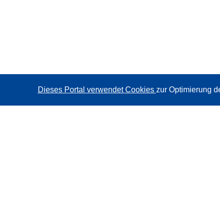
Dieses Portal verwendet Cookies
zur Optimierung d
CORDIS - Forschungsergebnisse der EU
Diese Website wird vom
Amt für Veröffentlichungen der
Europäischen Union
verwaltet.
Barrierefreiheit