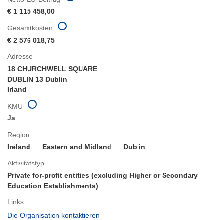
€ 1 115 458,00
Gesamtkosten
€ 2 576 018,75
Adresse
18 CHURCHWELL SQUARE
DUBLIN 13 Dublin
Irland
KMU
Ja
Region
Ireland
Eastern and Midland
Dublin
Aktivitätstyp
Private for-profit entities (excluding Higher or Secondary
Education Establishments)
Links
(öffnet
Die Organisation kontaktieren