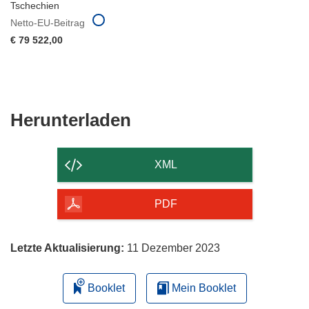
Tschechien
Netto-EU-Beitrag
€ 79 522,00
Den
Herunterladen
Inhalt
der
XML
Seite
herunterladen
PDF
Letzte Aktualisierung:
11 Dezember 2023
Booklet
Mein Booklet