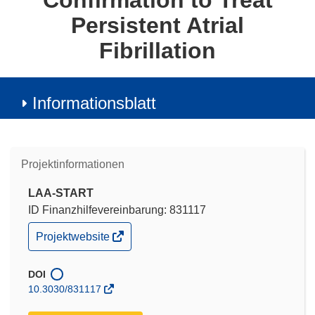
Confirmation to Treat
Persistent Atrial
Fibrillation
Informationsblatt
Projektinformationen
LAA-START
ID Finanzhilfevereinbarung: 831117
(öffnet
Projektwebsite
in
neuem
Fenster)
DOI
10.3030/831117