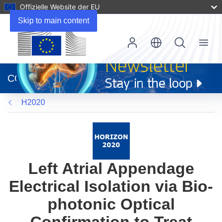
Offizielle Website der EU
Skip to main content
Menu
(öffnet
in
CORDIS
neuem
Fenster)
H2020
Left Atrial Appendage
Electrical Isolation via Bio-
photonic Optical