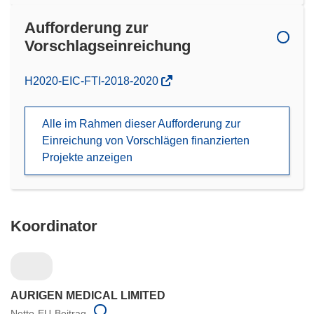
Aufforderung zur
Vorschlagseinreichung
(öffnet
H2020-EIC-FTI-2018-2020
in
neuem
Alle im Rahmen dieser Aufforderung zur
Fenster)
Einreichung von Vorschlägen finanzierten
Projekte anzeigen
Koordinator
AURIGEN MEDICAL LIMITED
Netto-EU-Beitrag