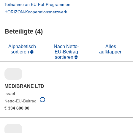
in
(öffnet
Teilnahme an EU-FuI-Programmen
neuem
in
(öffnet
HORIZON-Kooperationsnetzwerk
Fenster)
neuem
in
Fenster)
neuem
Beteiligte (4)
Fenster)
Alphabetisch
Nach Netto-
Alles
sortieren
EU-Beitrag
aufklappen
sortieren
MEDIBRANE LTD
Israel
Netto-EU-Beitrag
€ 334 600,00