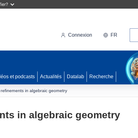
ier?
Rec
Connexion
FR
déos et podcasts
Actualités
Datalab
Recherche
 refinements in algebraic geometry
nts in algebraic geometry