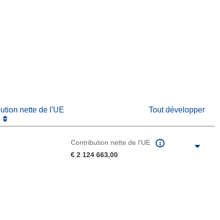
fenêtre)
re dans une nouvelle fenêtre)
e nouvelle fenêtre)
bution nette de l'UE
Tout développer
Contribution nette de l'UE
€ 2 124 663,00
u de la page