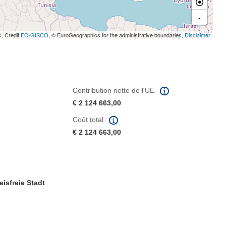
-
s, Credit
EC-GISCO
, © EuroGeographics for the administrative boundaries,
Disclaimer
Contribution nette de l'UE
€ 2 124 663,00
Coût total
€ 2 124 663,00
eisfreie Stadt