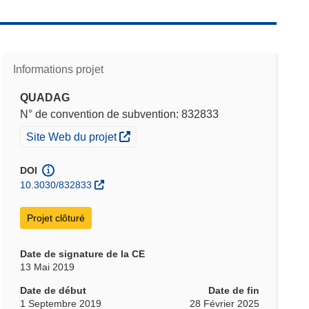
Informations projet
QUADAG
N° de convention de subvention: 832833
(s’ouvre dans une nouvelle fenêtre)
Site Web du projet
DOI
10.3030/832833
Projet clôturé
Date de signature de la CE
13 Mai 2019
Date de début
Date de fin
1 Septembre 2019
28 Février 2025