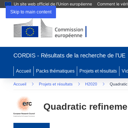
Un site web officiel de l’Union européenne
Comment le vérif
Skip to main content
(s’ouvre dans une nouvelle fenêtre)
CORDIS - Résultats de la recherche de l’UE
Accueil
Packs thématiques
Projets et résultats
Vi
Accueil
Projets et résultats
H2020
Quadratic
Quadratic refineme