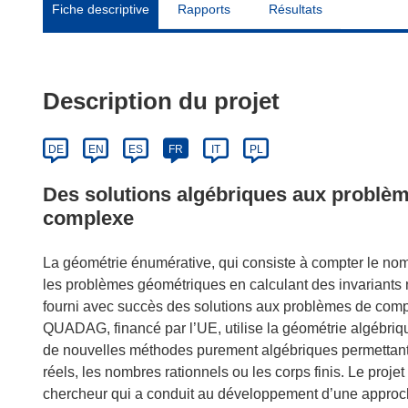
Fiche descriptive
Rapports
Résultats
Description du projet
DE
EN
ES
FR
IT
PL
Des solutions algébriques aux problèm
complexe
La géométrie énumérative, qui consiste à compter le no
les problèmes géométriques en calculant des invariants
fourni avec succès des solutions aux problèmes de comp
QUADAG, financé par l’UE, utilise la géométrie algébriq
de nouvelles méthodes purement algébriques permettant
réels, les nombres rationnels ou les corps finis. Le proje
chercheur qui a conduit au développement d’une approch