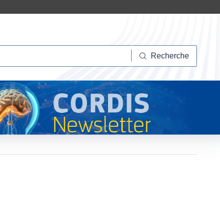
herche
Recherche