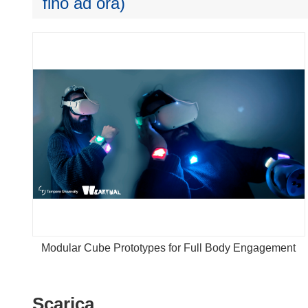
fino ad ora)
Modular Cube Prototypes for Full Body Engagement
Scarica
Scarica