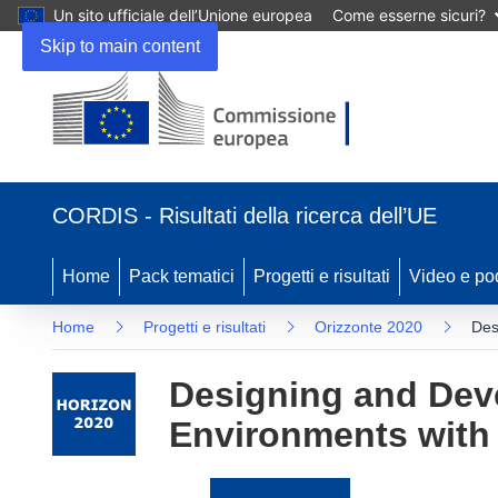
Un sito ufficiale dell’Unione europea
Come esserne sicuri?
Skip to main content
(si
apre
CORDIS - Risultati della ricerca dell’UE
in
una
nuova
Home
Pack tematici
Progetti e risultati
Video e po
finestra)
Home
Progetti e risultati
Orizzonte 2020
Des
Designing and Deve
Environments with