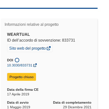
Informazioni relative al progetto
WEARTUAL
ID dell’accordo di sovvenzione: 833731
(si
Sito web del progetto
apre
in
DOI
una
10.3030/833731
nuova
finestra)
Progetto chiuso
Data della firma CE
17 Aprile 2019
Data di avvio
Data di completamento
1 Maggio 2019
29 Dicembre 2021