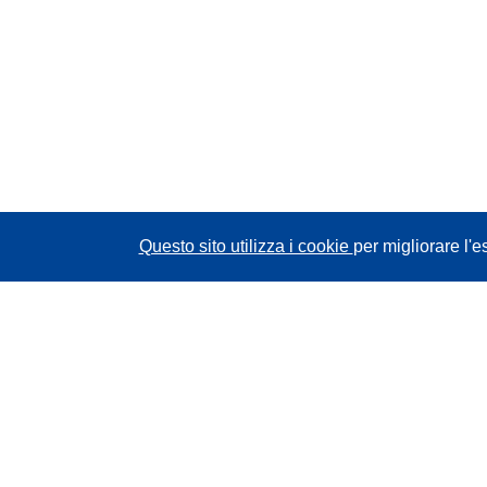
Questo sito utilizza i cookie
per migliorare l'e
CORDIS - Risultati della ricerca dell’UE
Questo sito web è gestito dall'
Ufficio delle
pubblicazioni dell'Unione europea