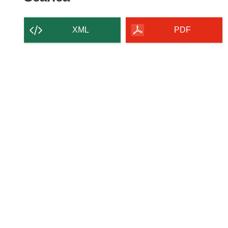
il
contenuto
XML
PDF
della
pagina