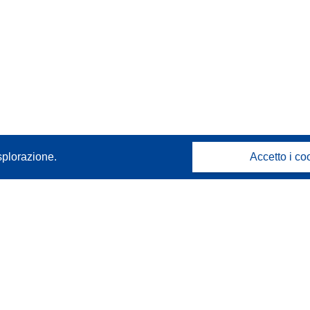
splorazione.
Accetto i co
Contattaci
Contatta il nostro Help Desk
FAQ: domande frequenti
(e relative risposte)