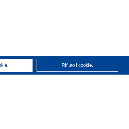
okie.
Rifiuto i cookie.
A proposito di noi
Chi siamo
Servizi CORDIS