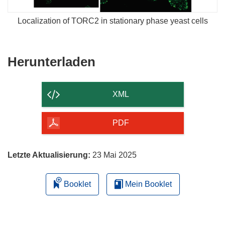
Localization of TORC2 in stationary phase yeast cells
Den
Herunterladen
Inhalt
der
XML
Seite
herunterladen
PDF
Letzte Aktualisierung:
23 Mai 2025
Booklet
Mein Booklet