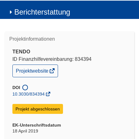
Berichterstattung
Projektinformationen
TENDO
ID Finanzhilfevereinbarung: 834394
(öffnet
Projektwebsite
in
neuem
Fenster)
DOI
10.3030/834394
Projekt abgeschlossen
EK-Unterschriftsdatum
18 April 2019