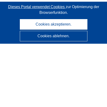
Dieses Portal verwendet Cookies
zur Optimierung der
Browserfunktion.
Cookies akzeptieren.
Cookies ablehnen.
CORDIS - Forschungsergebnisse der EU
Diese Website wird vom
Amt für Veröffentlichungen der
Europäischen Union
verwaltet.
Barrierefreiheit
Halbautomatische Projektklassifizierung - Hinweis zur
Erklärbarkeit
Kontakt