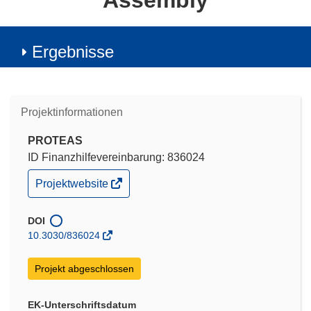
Assembly
Ergebnisse
Projektinformationen
PROTEAS
ID Finanzhilfevereinbarung: 836024
(öffnet
Projektwebsite
in
neuem
Fenster)
DOI
10.3030/836024
Projekt abgeschlossen
EK-Unterschriftsdatum