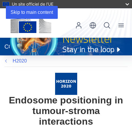
Un site officiel de l’UE
Skip to main content
Menu
(s’ouvre
dans
CORDIS
une
nouvelle
H2020
fenêtre)
Endosome positioning in
tumour-stroma
interactions