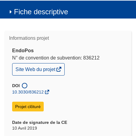
Fiche descriptive
Informations projet
EndoPos
N° de convention de subvention: 836212
(s’ouvre
Site Web du projet
dans
une
nouvelle
DOI
fenêtre)
10.3030/836212
Projet clôturé
Date de signature de la CE
10 Avril 2019