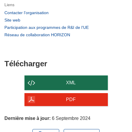
Liens
(s’ouvre
Contacter l’organisation
dans
(s’ouvre
Site web
une
dans
(s’ouvre
Participation aux programmes de R&I de l'UE
nouvelle
une
dans
(s’ouvre
Réseau de collaboration HORIZON
fenêtre)
nouvelle
une
dans
fenêtre)
nouvelle
une
fenêtre)
nouvelle
fenêtre)
Télécharger
Télécharger
le
contenu
XML
de
la
PDF
page
Dernière mise à jour:
6 Septembre 2024