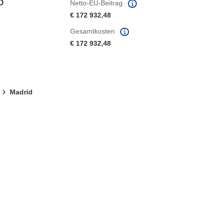
D
Netto-EU-Beitrag
€ 172 932,48
Gesamtkosten
€ 172 932,48
Madrid
ter)
 Fenster)
Fenster)