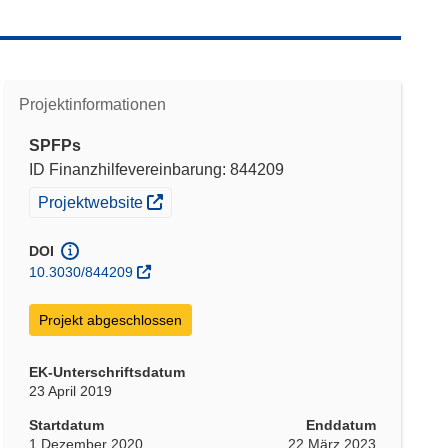
Projektinformationen
SPFPs
ID Finanzhilfevereinbarung: 844209
(öffnet in neuem Fenster)
Projektwebsite
DOI
10.3030/844209
Projekt abgeschlossen
EK-Unterschriftsdatum
23 April 2019
Startdatum
Enddatum
1 Dezember 2020
22 März 2023