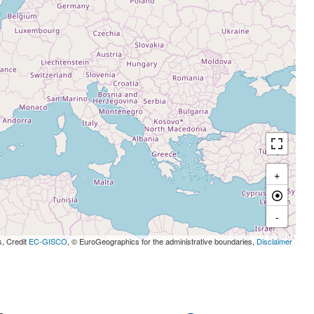
+
-
s, Credit
EC-GISCO
, © EuroGeographics for the administrative boundaries,
Disclaimer