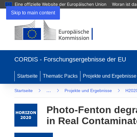
Eine offizielle Website der Europäischen Union
Woran ist d
Skip to main content
(öffnet in neuem Fenster)
CORDIS - Forschungsergebnisse der EU
Startseite
Thematic Packs
Projekte und Ergebnisse
…
Startseite
Projekte und Ergebnisse
H202
Photo-Fenton degra
in Real Contaminat