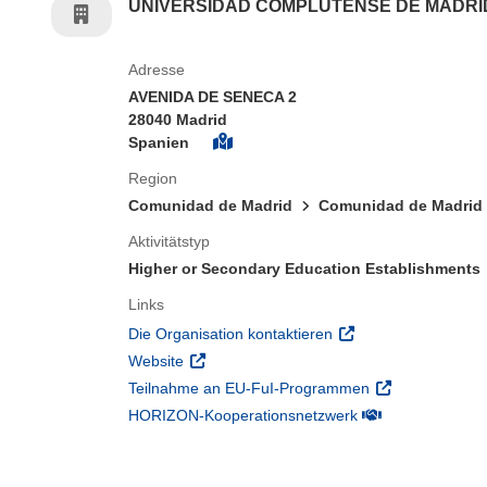
UNIVERSIDAD COMPLUTENSE DE MADRI
Adresse
AVENIDA DE SENECA 2
28040 Madrid
Spanien
Region
Comunidad de Madrid
Comunidad de Madrid
Aktivitätstyp
Higher or Secondary Education Establishments
Links
(öffnet in neuem Fens
Die Organisation kontaktieren
(öffnet in neuem Fenster)
Website
(öffnet in neuem
Teilnahme an EU-FuI-Programmen
(öffnet in neuem 
HORIZON-Kooperationsnetzwerk