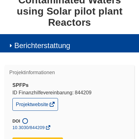
Contaminated Waters
using Solar pilot plant
Reactors
Berichterstattung
Projektinformationen
SPFPs
ID Finanzhilfevereinbarung: 844209
(öffnet
Projektwebsite
in
neuem
Fenster)
DOI
10.3030/844209