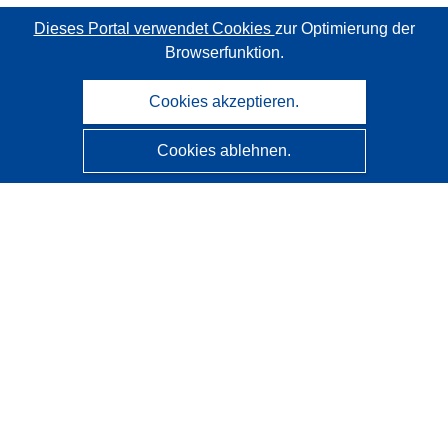
Dieses Portal verwendet Cookies
zur Optimierung der
Browserfunktion.
Cookies akzeptieren.
Cookies ablehnen.
CORDIS - Forschungsergebnisse der EU
Diese Website wird vom
Amt für Veröffentlichungen der
Europäischen Union
verwaltet.
Barrierefreiheit
Halbautomatische Projektklassifizierung - Hinweis zur
Erklärbarkeit
Kontakt