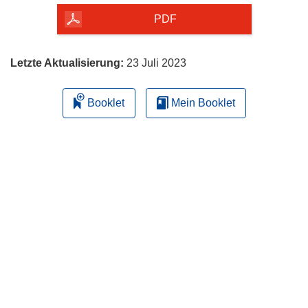
herunterladen
PDF
Letzte Aktualisierung:
23 Juli 2023
Booklet
Mein Booklet