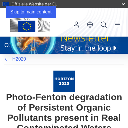
Offizielle Website der EU
Skip to main content
Menu
(öffnet
in
CORDIS
neuem
Fenster)
H2020
Photo-Fenton degradation
of Persistent Organic
Pollutants present in Real