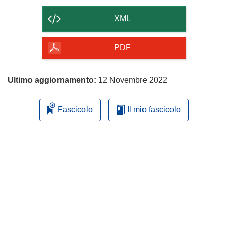
il
contenuto
XML
della
pagina
PDF
Ultimo aggiornamento:
12 Novembre 2022
Fascicolo
Il mio fascicolo