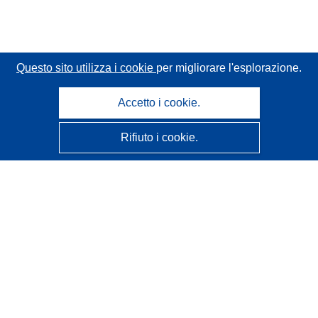
Questo sito utilizza i cookie
per migliorare l'esplorazione.
Accetto i cookie.
Rifiuto i cookie.
CORDIS - Risultati della ricerca dell’UE
Questo sito web è gestito dall'
Ufficio delle pubblicazioni
dell'Unione europea
Accessibilità
Classificazione semi-automatica dei progetti - Informativa
sulla spiegabilità