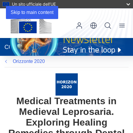
Un sito ufficiale dell’UE
Skip to main content
Menu
(si
apre
CORDIS
in
una
Orizzonte 2020
nuova
finestra)
Medical Treatments in
Medieval Leprosaria.
Exploring Healing