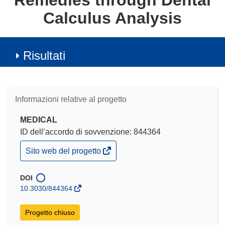
Remedies through Dental
Calculus Analysis
Risultati
Informazioni relative al progetto
MEDICAL
ID dell’accordo di sovvenzione: 844364
(si
Sito web del progetto
apre
in
una
DOI
nuova
10.3030/844364
finestra)
Progetto chiuso