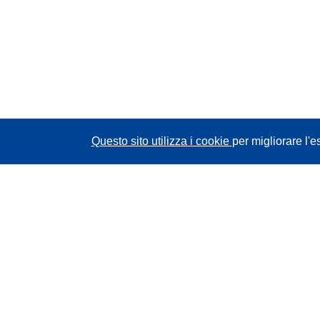
Questo sito utilizza i cookie
per migliorare l'e
CORDIS - Risultati della ricerca dell’UE
Questo sito web è gestito dall'
Ufficio delle
pubblicazioni dell'Unione europea
Accessibilità