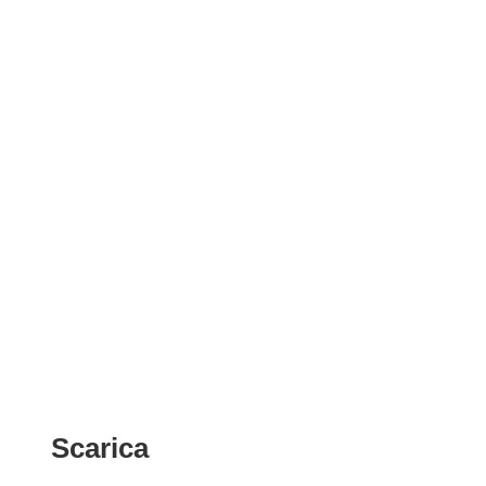
Scarica
Scarica
il