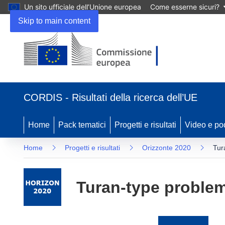
Un sito ufficiale dell’Unione europea
Come esserne sicuri?
Skip to main content
(si
apre
CORDIS - Risultati della ricerca dell’UE
in
una
nuova
Home
Pack tematici
Progetti e risultati
Video e po
finestra)
Home
Progetti e risultati
Orizzonte 2020
Tur
Turan-type proble