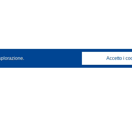
splorazione.
Accetto i co
Contattaci
Contatta il nostro Help Desk
FAQ: domande frequenti
(e relative risposte)