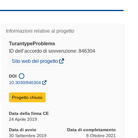
Informazioni relative al progetto
TurantypeProblems
ID dell’accordo di sovvenzione: 846304
(si
Sito web del progetto
apre
in
DOI
una
10.3030/846304
nuova
finestra)
Progetto chiuso
Data della firma CE
24 Aprile 2019
Data di avvio
Data di completamento
30 Settembre 2019
8 Ottobre 2021