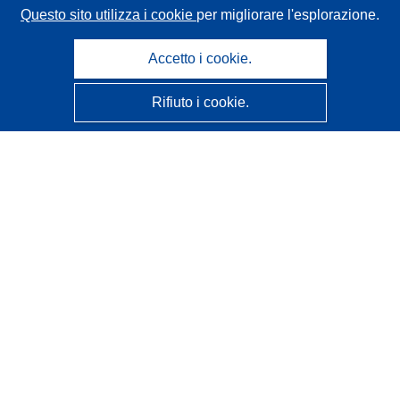
Questo sito utilizza i cookie
per migliorare l'esplorazione.
Accetto i cookie.
Rifiuto i cookie.
CORDIS - Risultati della ricerca dell’UE
Questo sito web è gestito dall'
Ufficio delle pubblicazioni
dell'Unione europea
Accessibilità
Classificazione semi-automatica dei progetti - Informativa
sulla spiegabilità
Contattaci
Contatta il nostro Help Desk