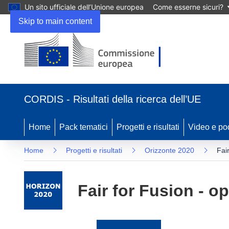
Un sito ufficiale dell’Unione europea
Come esserne sicuri?
Skip to main content
(si
apre
CORDIS - Risultati della ricerca dell’UE
in
una
nuova
Home
Pack tematici
Progetti e risultati
Video e po
finestra)
Home
Progetti e risultati
Orizzonte 2020
Fai
Fair for Fusion - o