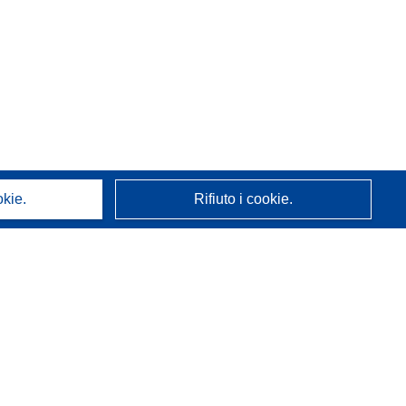
okie.
Rifiuto i cookie.
A proposito di noi
Chi siamo
Servizi CORDIS