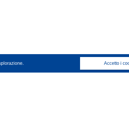
splorazione.
Accetto i co
Contattaci
Contatta il nostro Help Desk
FAQ: domande frequenti
(e relative risposte)