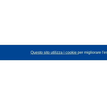
Questo sito utilizza i cookie
per migliorare l'e
CORDIS - Risultati della ricerca dell’UE
Questo sito web è gestito dall'
Ufficio delle
pubblicazioni dell'Unione europea