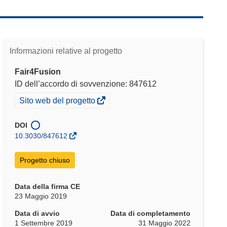
Informazioni relative al progetto
Fair4Fusion
ID dell’accordo di sovvenzione: 847612
(si
Sito web del progetto
apre
in
DOI
una
10.3030/847612
nuova
finestra)
Progetto chiuso
Data della firma CE
23 Maggio 2019
Data di avvio
Data di completamento
1 Settembre 2019
31 Maggio 2022