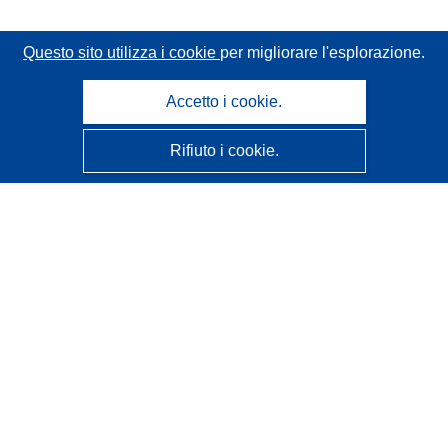
Questo sito utilizza i cookie
per migliorare l'esplorazione.
Accetto i cookie.
Rifiuto i cookie.
CORDIS - Risultati della ricerca dell’UE
Questo sito web è gestito dall'
Ufficio delle pubblicazioni
dell'Unione europea
Accessibilità
Classificazione semi-automatica dei progetti - Informativa
sulla spiegabilità
Contattaci