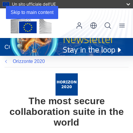
Un sito ufficiale dell’UE
Skip to main content
Menu
(si
apre
CORDIS
in
una
Orizzonte 2020
nuova
finestra)
The most secure
collaboration suite in the
world