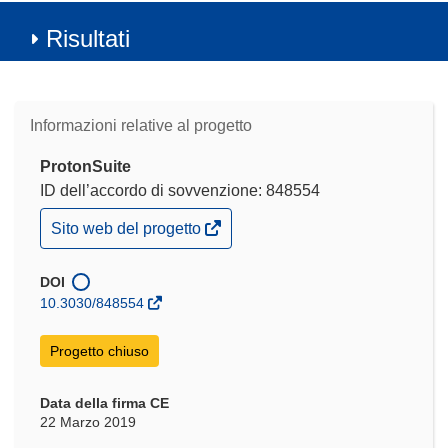
Risultati
Informazioni relative al progetto
ProtonSuite
ID dell’accordo di sovvenzione: 848554
(si
Sito web del progetto
apre
in
una
DOI
nuova
10.3030/848554
finestra)
Progetto chiuso
Data della firma CE
22 Marzo 2019