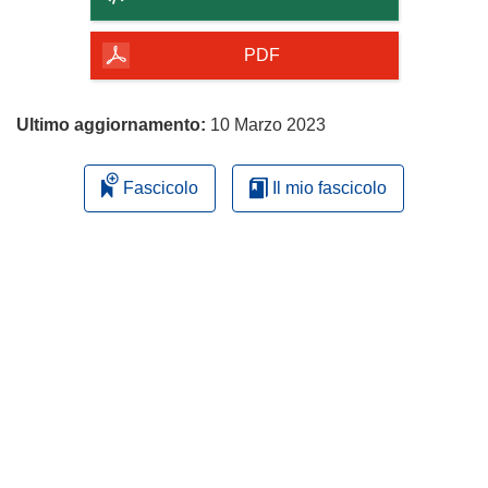
della
pagina
PDF
Ultimo aggiornamento:
10 Marzo 2023
Fascicolo
Il mio fascicolo