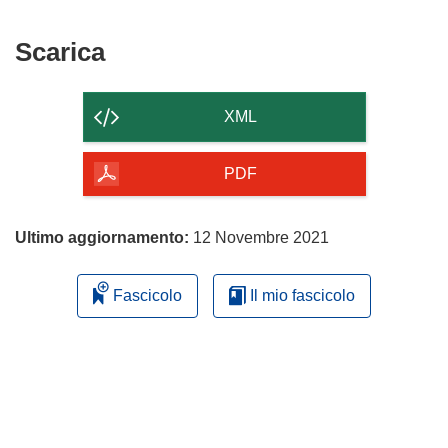
Scarica
Scarica
il
contenuto
XML
della
pagina
PDF
Ultimo aggiornamento:
12 Novembre 2021
Fascicolo
Il mio fascicolo