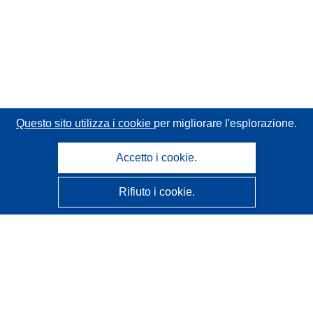
Questo sito utilizza i cookie
per migliorare l'esplorazione.
Accetto i cookie.
Rifiuto i cookie.
CORDIS - Risultati della ricerca dell’UE
Questo sito web è gestito dall'
Ufficio delle pubblicazioni
dell'Unione europea
Accessibilità