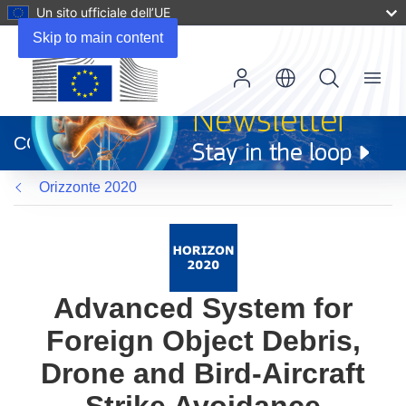
Un sito ufficiale dell’UE
Skip to main content
Menu
(si
apre
CORDIS
in
una
Orizzonte 2020
nuova
finestra)
Advanced System for
Foreign Object Debris,
Drone and Bird-Aircraft