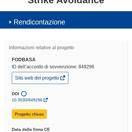
Strike Avoidance
Rendicontazione
Informazioni relative al progetto
FODBASA
ID dell’accordo di sovvenzione: 849296
(si
Sito web del progetto
apre
in
una
DOI
nuova
10.3030/849296
finestra)
Progetto chiuso
Data della firma CE