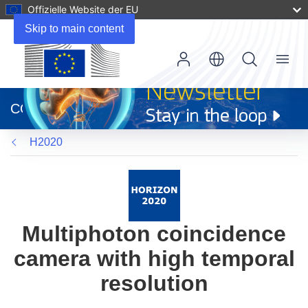
Offizielle Website der EU
Skip to main content
Menu
(öffnet
in
CORDIS
neuem
Fenster)
H2020
Multiphoton coincidence
camera with high temporal
resolution