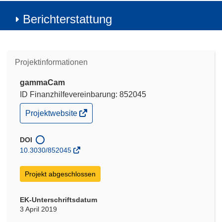
Berichterstattung
Projektinformationen
gammaCam
ID Finanzhilfevereinbarung: 852045
(öffnet
Projektwebsite
in
neuem
Fenster)
DOI
10.3030/852045
Projekt abgeschlossen
EK-Unterschriftsdatum
3 April 2019