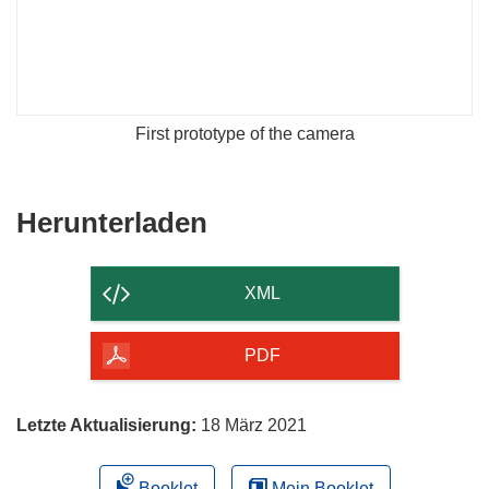
First prototype of the camera
Den
Herunterladen
Inhalt
der
XML
Seite
herunterladen
PDF
Letzte Aktualisierung:
18 März 2021
Booklet
Mein Booklet