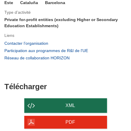
Este
Cataluña
Barcelona
Type d’activité
Private for-profit entities (excluding Higher or Secondary
Education Establishments)
Liens
(s’ouvre
Contacter l’organisation
dans
(s’ouvre
Participation aux programmes de R&I de l'UE
une
dans
(s’ouvre
Réseau de collaboration HORIZON
nouvelle
une
dans
fenêtre)
nouvelle
une
fenêtre)
nouvelle
fenêtre)
Télécharger
Télécharger
le
contenu
XML
de
la
PDF