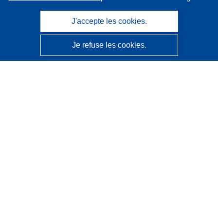
J'accepte les cookies.
Je refuse les cookies.
CORDIS - Résultats de la recherche de l’UE
Ce site web est géré par l'
Office des publications de
l’Union européenne
Accessibilité
Classification semi-automatique des projets - Avis sur
l’explicabilité
Contactez nous
Contacter notre Help Desk