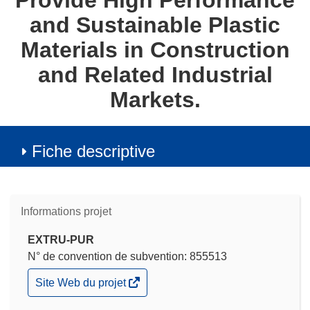
Provide High Performance
and Sustainable Plastic
Materials in Construction
and Related Industrial
Markets.
Fiche descriptive
Informations projet
EXTRU-PUR
N° de convention de subvention: 855513
(s’ouvre
Site Web du projet
dans
une