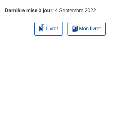
page
Dernière mise à jour:
4 Septembre 2022
Livret
Mon livret