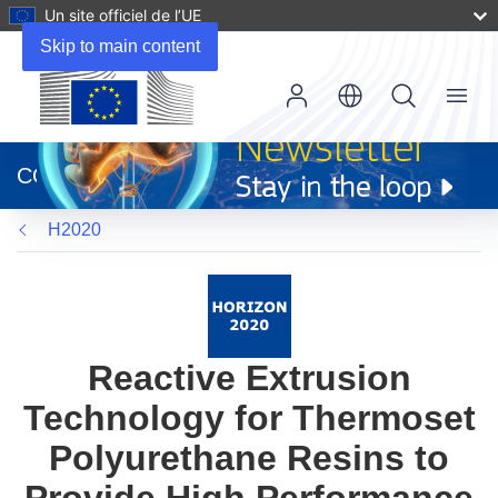
Un site officiel de l’UE
Skip to main content
Menu
(s’ouvre
dans
CORDIS
une
nouvelle
H2020
fenêtre)
Reactive Extrusion
Technology for Thermoset
Polyurethane Resins to